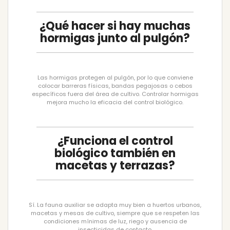
¿Qué hacer si hay muchas
hormigas junto al pulgón?
Las hormigas protegen al pulgón, por lo que conviene
colocar barreras físicas, bandas pegajosas o cebos
específicos fuera del área de cultivo. Controlar hormigas
mejora mucho la eficacia del control biológico.
¿Funciona el control
biológico también en
macetas y terrazas?
Sí. La fauna auxiliar se adapta muy bien a huertos urbanos,
macetas y mesas de cultivo, siempre que se respeten las
condiciones mínimas de luz, riego y ausencia de
insecticidas de contacto.