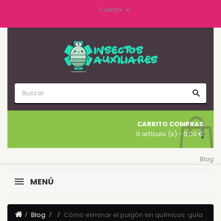

Cuenta
search
CARRITO COMPRAS
0 artículo (s)
- 0,00 €
Blog
MENÚ
Blog
Cómo eliminar el pulgón sin químicos: guía