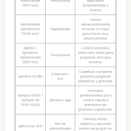
matricariae
Parasitoide
delicados:
(500 ind.)
ornamentales y
viveros.
Larvas
Aphidoletes
extremadamente
aphidimyza
Depredador
voraces. El mejor
(1000 ind.)
para focos muy
desarrollados.
Aphilin /
Control estable y
Aphelinus
silencioso. Ideal para
Parasitoide
abdominalis
pulgones de hojas
(500 ind.)
rizadas.
Cobertura completa:
Colemani +
Aphiline CE Mix
parasita pulgones
Ervi
pequeños y grandes.
Formatos
Aphipar 5000 /
profesionales para
Aphipar-M
Aphidius spp.
control rápido y
1000–5000
preventivo en
grandes superficies.
Patrulla inicial:
Mix de
detecta y parasita
Aphiscout 250
parasitoides
brotes de pulgón en