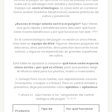
suele ser la estrategia más estable y duradera cuando se
trabaja con
control biológico
. La clave está en combinar
fauna auxiliar (insectos beneficiosos), buenas prácticas de
cultivo y prevención.
¿Buscas el mejor aliado contra el pulgón?
Aquí tienes
una guía rápida y entretenida para descubrir qué hace
cada insecto beneficioso y por qué funcionan tan bien. ???️‍♂️
En el control biológico del pulgón no existe un único héroe…
¡hay todo un
equipo de élite
! Algunos devoran pulgones sin
descanso, otros parasitan, otros patrullan buscando focos
activos, y algunos se especializan en grandes superficies
de cultivo.
Esta tabla te ayudará a comparar
qué hace cada especie
,
cómo actúa
y
por qué es eficaz
, para que puedas elegir
el refuerzo ideal para tus plantas, huerto o invernadero.
⚔️ Consejo:
Para focos fuertes, usa depredadores voraces
(mariquitas, crisopas o sírfidos). Para un control estable y
preventivo, elige parasitoides como
Aphidius
o
Aphelinus
.
Y ahora sí… aquí tienes a los “vengadores del control
biológico del pulgón”. ?‍♂️?‍♀️?
Tipo de
Por qué funciona
Producto