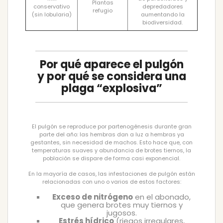
Plantas
conservativo
depredadores
refugio
(sin lobularia)
aumentando la
biodiversidad.
Por qué aparece el pulgón
y por qué se considera una
plaga “explosiva”
El pulgón se reproduce por partenogénesis durante gran
parte del año: las hembras dan a luz a hembras ya
gestantes, sin necesidad de machos. Esto hace que, con
temperaturas suaves y abundancia de brotes tiernos, la
población se dispare de forma casi exponencial.
En la mayoría de casos, las infestaciones de pulgón están
relacionadas con uno o varios de estos factores:
Exceso de nitrógeno
en el abonado,
que genera brotes muy tiernos y
jugosos.
Estrés hídrico
(riegos irregulares,