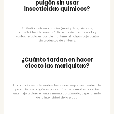
pulgón sin usar
insecticidas químicos?
Sí. Mediante fauna auxiliar (mariquitas, crisopas,
parasitoides), buenas prácticas de riego y abonado, y
plantas refugio, es posible mantener el pulgón bajo control
sin productos de síntesis.
¿Cuánto tardan en hacer
efecto las mariquitas?
En condiciones adecuadas, las larvas empiezan a reducir la
población de pulgón en pocos días. Lo normal es apreciar
una mejora clara en una semana aproximada, dependiendo
de la intensidad de la plaga.