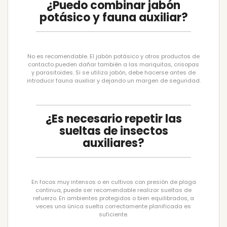
¿Puedo combinar jabón
potásico y fauna auxiliar?
No es recomendable. El jabón potásico y otros productos de
contacto pueden dañar también a las mariquitas, crisopas
y parasitoides. Si se utiliza jabón, debe hacerse antes de
introducir fauna auxiliar y dejando un margen de seguridad.
¿Es necesario repetir las
sueltas de insectos
auxiliares?
En focos muy intensos o en cultivos con presión de plaga
continua, puede ser recomendable realizar sueltas de
refuerzo. En ambientes protegidos o bien equilibrados, a
veces una única suelta correctamente planificada es
suficiente.