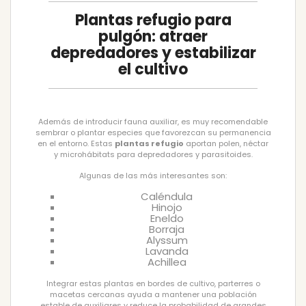
Plantas refugio para
pulgón: atraer
depredadores y estabilizar
el cultivo
Además de introducir fauna auxiliar, es muy recomendable
sembrar o plantar especies que favorezcan su permanencia
en el entorno. Estas
plantas refugio
aportan polen, néctar
y microhábitats para depredadores y parasitoides.
Algunas de las más interesantes son:
Caléndula
Hinojo
Eneldo
Borraja
Alyssum
Lavanda
Achillea
Integrar estas plantas en bordes de cultivo, parterres o
macetas cercanas ayuda a mantener una población
estable de auxiliares y reduce la probabilidad de grandes