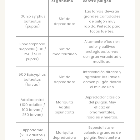
organismo
contra pulgón
Las larvas devoran
100 Episyrphus
grandes cantidades
Sírfido
balteatus
de pulgón muy
depredador
(pupas)
rápido. Perfecto para
focos fuertes.
Altamente eficaz en
Sphaerophoria
calor y cultivos
rueppellii (100 /
Sírfido
protegidos. Larvas
250 / 500
mediterráneo
con gran voracidad y
pupas)
movilidad.
Intervención directa y
500 Episyrphus
Sírfido
agresiva: las larvas
balteatus
depredador
comen pulgón desde
(larvas)
el minuto uno.
Depredador clásico
Adaliacontrol
Mariquita
del pulgón. Muy
(100 adultos /
Adalia
eficaz en
100 larvas /
bipunctata
ornamentales,
250 larvas)
rosales y huertos.
Especialista en
Hippodamia
Mariquita
colonias grandes de
(250 adultos /
depredadora
pulgón. Resistente a
250 larvas)