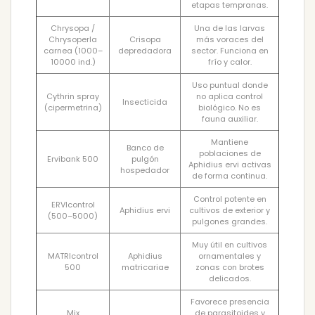
etapas tempranas.
Chrysopa /
Una de las larvas
Chrysoperla
Crisopa
más voraces del
carnea (1000–
depredadora
sector. Funciona en
10000 ind.)
frío y calor.
Uso puntual donde
Cythrin spray
no aplica control
Insecticida
(cipermetrina)
biológico. No es
fauna auxiliar.
Mantiene
Banco de
poblaciones de
Ervibank 500
pulgón
Aphidius ervi activas
hospedador
de forma continua.
Control potente en
ERVIcontrol
Aphidius ervi
cultivos de exterior y
(500–5000)
pulgones grandes.
Muy útil en cultivos
MATRIcontrol
Aphidius
ornamentales y
500
matricariae
zonas con brotes
delicados.
Favorece presencia
Mix
de parasitoides y