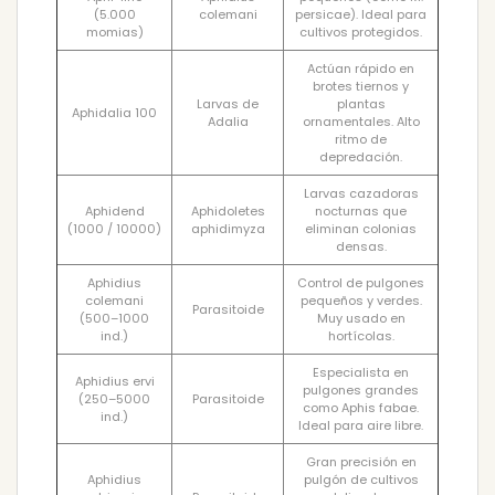
(5.000
colemani
persicae). Ideal para
momias)
cultivos protegidos.
Actúan rápido en
brotes tiernos y
Larvas de
plantas
Aphidalia 100
Adalia
ornamentales. Alto
ritmo de
depredación.
Larvas cazadoras
Aphidend
Aphidoletes
nocturnas que
(1000 / 10000)
aphidimyza
eliminan colonias
densas.
Aphidius
Control de pulgones
colemani
pequeños y verdes.
Parasitoide
(500–1000
Muy usado en
ind.)
hortícolas.
Especialista en
Aphidius ervi
pulgones grandes
(250–5000
Parasitoide
como Aphis fabae.
ind.)
Ideal para aire libre.
Gran precisión en
Aphidius
pulgón de cultivos