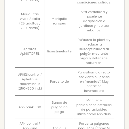
condiciones cálidas.
Alta voracidad y
Mariquitas
excelente
vivas Adalia
Mariquita
adaptación a
(25 adultos /
europea
jardines y huertos
250 larvas)
urbanos.
Refuerza la planta y
reduce la
Agrares
susceptibilidad al
Bioestimulante
AphiSTOP 5L
pulgón mediante
vigor y defensas
naturales.
Parasitismo directo:
APHELIcontrol /
convierte pulgones
Aphelinus
Parasitoide
en “momias”. Muy
abdominalis
eficaz en
(250–500 ind.)
invernadero.
Mantiene
Banco de
poblaciones estables
Aphibank 500
pulgón no
de parasitoides
plaga
útiles como Aphidius.
APHIcontrol /
Parasita pulgones
Aphi-line
Aphidius
pequeños (como M.