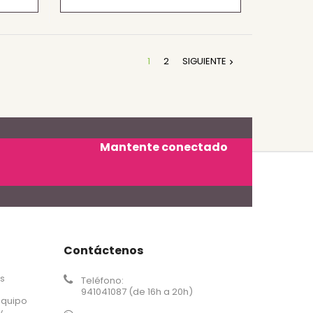
1
2
SIGUIENTE

Mantente conectado
Contáctenos
os
Teléfono:
941041087 (de 16h a 20h)
equipo
y