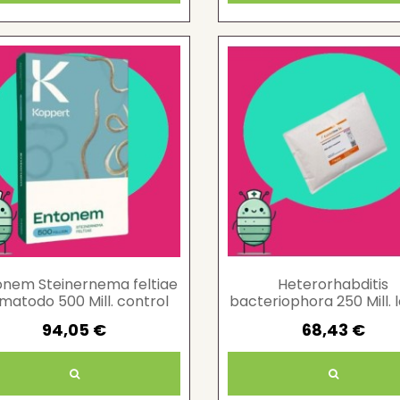
onem Steinernema feltiae
Heterorhabditis
matodo 500 Mill. control
bacteriophora 250 Mill. 
biológico larvas plagas
control biológico sue
94,05 €
68,43 €
agrícolas