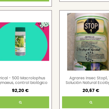
rical - 500 Macrolophus
Agrares Insec Stop1, 1
maeus, control biológico
Solución Natural Ecoló
plagas
para Plagas
92,20 €
20,67 €