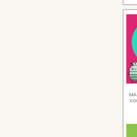
MA
co