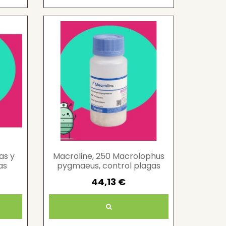
as y
Macroline, 250 Macrolophus
as
pygmaeus, control plagas
mosca blanca y tuta
44,13 €