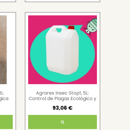
L:
Agrares Insec Stop1, 5L:
gica
Control de Plagas Ecológico y
Eficaz
93,06 €