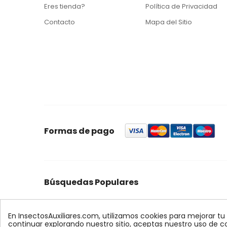
Eres tienda?
Política de Privacidad
Contacto
Mapa del Sitio
Formas de pago
Búsquedas Populares
foresta
feromonas
quercus
control
ynject
max
palmera
biologico
xilemax
encinas
r
En InsectosAuxiliares.com, utilizamos cookies para mejorar tu
continuar explorando nuestro sitio, aceptas nuestro uso de c