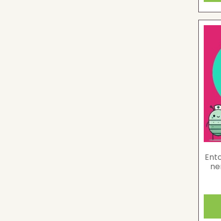
Ent
ne