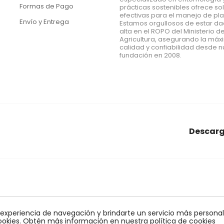
Formas de Pago
prácticas sostenibles ofrece so
efectivas para el manejo de pl
Envío y Entrega
Estamos orgullosos de estar d
alta en el ROPO del Ministerio d
Agricultura, asegurando la má
calidad y confiabilidad desde n
fundación en 2008.
Descarg
araña roja
conectores
Econex
alcornoques
nido
agrar
obles
control biologico
quelato
bioline
monitoreo
mosca
 experiencia de navegación y brindarte un servicio más personali
ookies. Obtén más información en nuestra política de cookies