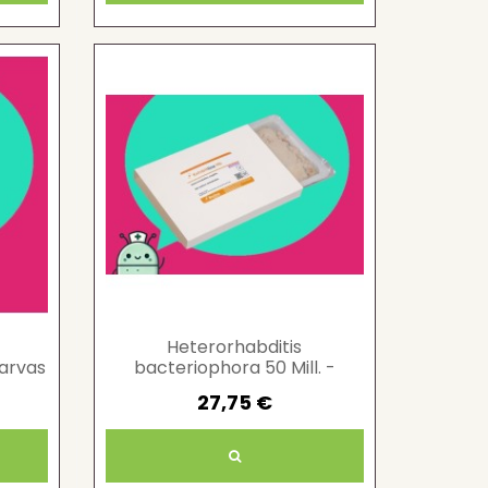
Heterorhabditis
larvas
bacteriophora 50 Mill. -
lo
Control de larvas de suelo
27,75 €