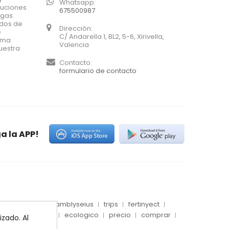
Whatsapp:
luciones
675500987
agas.
ados de
Dirección:
e
C/ Andarella 1, BL2, 5-6, Xirivella,
xima
Valencia
uestra
Contacto:
formulario de contacto
a la APP!
es
conector
amblyseius
trips
fertinyect
 blanca
dosis
ecologico
precio
comprar
zado. Al