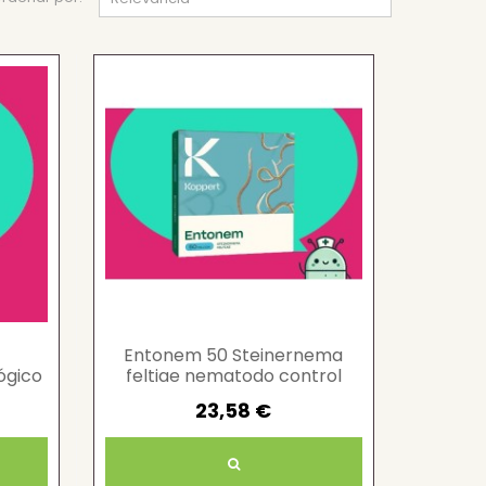
Entonem 50 Steinernema
ógico
feltiae nematodo control
biológico larvas
23,58 €