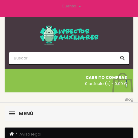

Cuenta
search
CARRITO COMPRAS
0 artículo (s)
- 0,00 €
Blog
MENÚ
Aviso legal