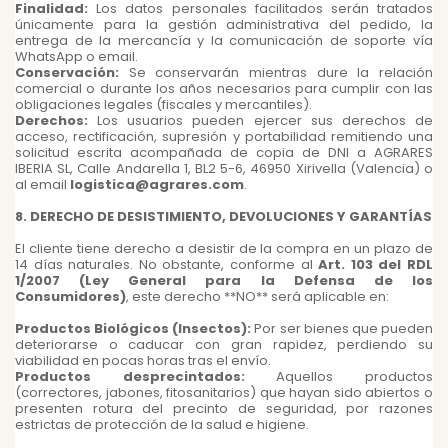
Finalidad:
Los datos personales facilitados serán tratados
únicamente para la gestión administrativa del pedido, la
entrega de la mercancía y la comunicación de soporte vía
WhatsApp o email.
Conservación:
Se conservarán mientras dure la relación
comercial o durante los años necesarios para cumplir con las
obligaciones legales (fiscales y mercantiles).
Derechos:
Los usuarios pueden ejercer sus derechos de
acceso, rectificación, supresión y portabilidad remitiendo una
solicitud escrita acompañada de copia de DNI a AGRARES
IBERIA SL, Calle Andarella 1, BL2 5-6, 46950 Xirivella (Valencia) o
al email
logistica@agrares.com
.
8. DERECHO DE DESISTIMIENTO, DEVOLUCIONES Y GARANTÍAS
El cliente tiene derecho a desistir de la compra en un plazo de
14 días naturales. No obstante, conforme al
Art. 103 del RDL
1/2007 (Ley General para la Defensa de los
Consumidores)
, este derecho **NO** será aplicable en:
Productos Biológicos (Insectos):
Por ser bienes que pueden
deteriorarse o caducar con gran rapidez, perdiendo su
viabilidad en pocas horas tras el envío.
Productos desprecintados:
Aquellos productos
(correctores, jabones, fitosanitarios) que hayan sido abiertos o
presenten rotura del precinto de seguridad, por razones
estrictas de protección de la salud e higiene.