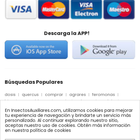
Descarga la APP!
Búsquedas Populares
dosis
quercus
comprar
agrares
feromonas
trips
mosca blanca
precio
palmera
quelato
Econex
control
amblyseius
araña roja
biologico
En InsectosAuxiliares.com, utilizamos cookies para mejorar
max
nido
encinas
alcornoques
conector
tu experiencia de navegación y brindarte un servicio más
personalizado. Al continuar explorando nuestro sitio,
xilemax
foresta
monitoreo
ynject
fertinyect
aceptas nuestro uso de cookies. Obtén más información
bioline
robles
conectores
ecologico
en nuestra política de cookies
control biologico