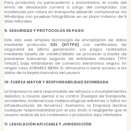
Para productos no perecederos y precintados, el coste del
envío de devolución correrá a cargo del comprador. Las
incidencias por rotura en transporte deberán comunicarse vía
WhatsApp con pruebas fotográficas en un plazo máximo de 5
días naturales.
9. SEGURIDAD Y PROTOCOLOS DE PAGO
Este sitio web emplea tecnología de encriptación de datos
mediante protocolo
SSL (HTTPS)
con certificados de
seguridad de última generación. Los pagos realizados
mediante tarjeta de crédito/débito se procesan a través de
pasarelas bancarias seguras de entidades oficiales (TPV
Virtual), bajo estándares de comercio electrónico seguro. En
ningún caso AGRARES IBERIA SL almacena ni tiene acceso a los
datos de la tarjeta bancaria del usuario.
10. FUERZA MAYOR Y RESPONSABILIDAD EXONERADA
La Empresa no será responsable de retrasos o incumplimientos
debidos a causas ajenas a su control (huelgas de transporte,
accidentes, inclemencias meteorológicas extremas o fallos en
infraestructuras de terceros). Asimismo, la Empresa declina
cualquier responsabilidad por el uso ilícito o negligente que el
usuario realice de los contenidos o productos aquí ofertados.
11. LEGISLACIÓN APLICABLE Y JURISDICCIÓN