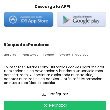
Descarga la APP!
Búsquedas Populares
agrares
monitoreo
robles
foresta
quercus
precio
palmera
max
nido
mosca blanca
biologico
trips
fertinyect
Econex
dosis
En InsectosAuxiliares.com, utilizamos cookies para mejorar
alcornoques
conectores
encinas
ynject
tu experiencia de navegación y brindarte un servicio más
personalizado. Al continuar explorando nuestro sitio,
feromonas
conector
quelato
comprar
xilemax
aceptas nuestro uso de cookies. Obtén más información
control
araña roja
bioline
ecologico
en nuestra política de cookies
control biologico
amblyseius
Configurar
tune
Rechazar
clear
InsectosAuxiliares.com © 2008 - 2026. Expertos en Agricultura