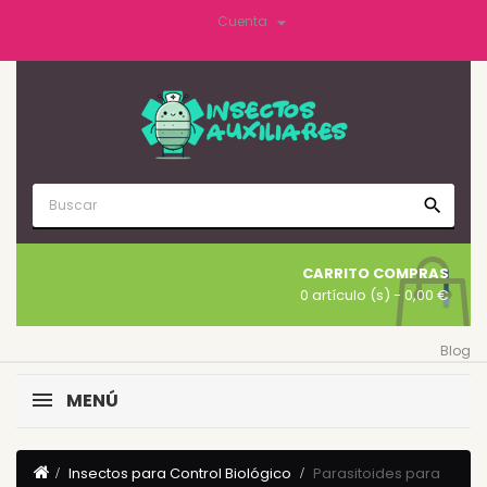

Cuenta
search
CARRITO COMPRAS
0 artículo (s)
- 0,00 €
Blog
MENÚ
Insectos para Control Biológico
Parasitoides para