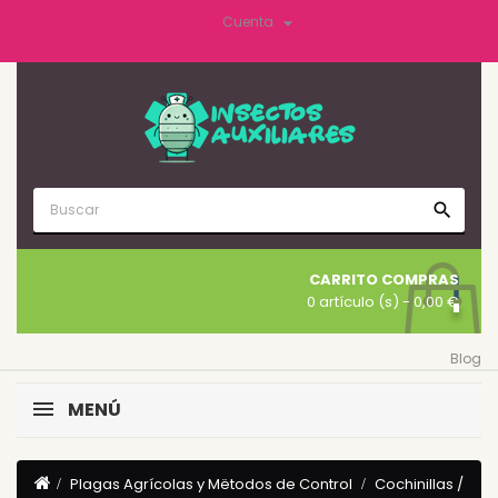

Cuenta
search
CARRITO COMPRAS
0 artículo (s)
- 0,00 €
Blog
MENÚ
Plagas Agrícolas y Mëtodos de Control
Cochinillas /