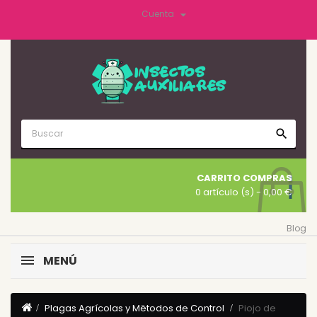

Cuenta
search
CARRITO COMPRAS
0 artículo (s)
- 0,00 €
Blog
MENÚ
Plagas Agrícolas y Mëtodos de Control
Piojo de