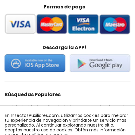
Formas de pago
Descarga la APP!
Búsquedas Populares
quelato
nido
araña roja
trips
encinas
palmera
feromonas
ynject
alcornoques
conectores
En InsectosAuxiliares.com, utilizamos cookies para mejorar
ecologico
fertinyect
monitoreo
control
Econex
tu experiencia de navegación y brindarte un servicio más
personalizado. Al continuar explorando nuestro sitio,
comprar
precio
agrares
mosca blanca
max
aceptas nuestro uso de cookies. Obtén más información
amblyseius
quercus
bioline
conector
dosis
en nuestra política de cookies