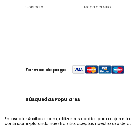
Contacto
Mapa del Sitio
Formas de pago
Búsquedas Populares
foresta
feromonas
quercus
control
ynject
max
palmera
biologico
xilemax
encinas
r
En InsectosAuxiliares.com, utilizamos cookies para mejorar tu
continuar explorando nuestro sitio, aceptas nuestro uso de c