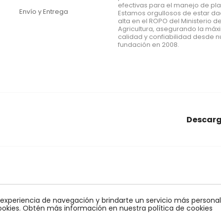
efectivas para el manejo de pl
Envío y Entrega
Estamos orgullosos de estar d
alta en el ROPO del Ministerio d
Agricultura, asegurando la má
calidad y confiabilidad desde n
fundación en 2008.
Descarg
araña roja
conectores
Econex
alcornoques
nido
agrar
obles
control biologico
quelato
bioline
monitoreo
mosca
 experiencia de navegación y brindarte un servicio más personali
ookies. Obtén más información en nuestra política de cookies