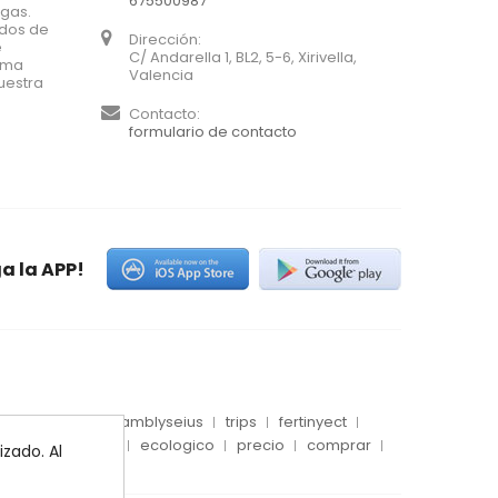
675500987
agas.
ados de
Dirección:
e
C/ Andarella 1, BL2, 5-6, Xirivella,
xima
Valencia
uestra
Contacto:
formulario de contacto
a la APP!
es
conector
amblyseius
trips
fertinyect
 blanca
dosis
ecologico
precio
comprar
zado. Al