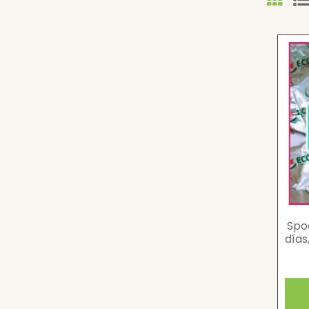
Spo
días