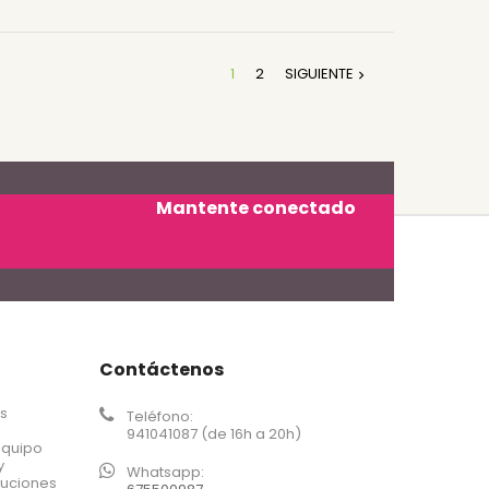
1
2
SIGUIENTE

Mantente conectado
Contáctenos
os
Teléfono:
941041087 (de 16h a 20h)
equipo
y
Whatsapp:
luciones