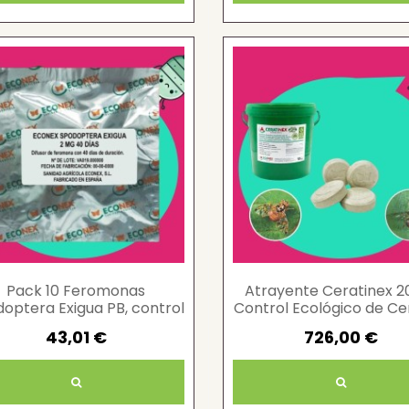
Pack 10 Feromonas
Atrayente Ceratinex 20
optera Exigua PB, control
Control Ecológico de Cer
oruga cultivos
Capitata
43,01 €
726,00 €