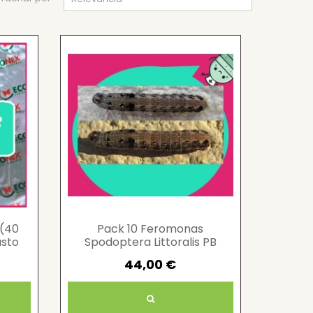
(40
Pack 10 Feromonas
asto
Spodoptera Littoralis PB
control plagas cultivos
44,00 €