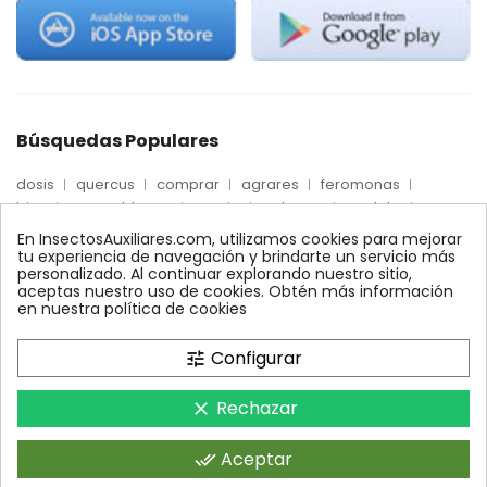
Búsquedas Populares
dosis
quercus
comprar
agrares
feromonas
trips
mosca blanca
precio
palmera
quelato
Econex
control
amblyseius
araña roja
biologico
En InsectosAuxiliares.com, utilizamos cookies para mejorar
max
nido
encinas
alcornoques
conector
tu experiencia de navegación y brindarte un servicio más
personalizado. Al continuar explorando nuestro sitio,
xilemax
foresta
monitoreo
ynject
fertinyect
aceptas nuestro uso de cookies. Obtén más información
bioline
robles
conectores
ecologico
en nuestra política de cookies
control biologico
Configurar
tune
Rechazar
clear
InsectosAuxiliares.com © 2008 - 2026. Expertos en Agricultura
Ecológica y Control Biológico.Operado por AGRARES IBERIA SL.
Aceptar
done_all
Todos los derechos reservados.