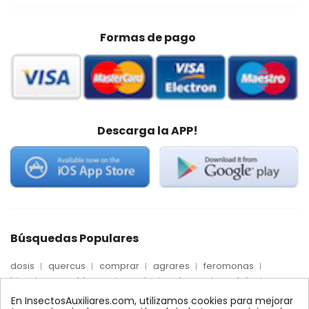
Formas de pago
Descarga la APP!
Búsquedas Populares
dosis
quercus
comprar
agrares
feromonas
trips
mosca blanca
precio
palmera
quelato
Econex
control
amblyseius
araña roja
biologico
En InsectosAuxiliares.com, utilizamos cookies para mejorar