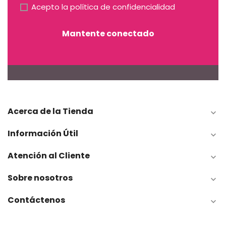
Acepto la
política de confidencialidad
Mantente conectado
Acerca de la Tienda

Información Útil

Atención al Cliente

Sobre nosotros

Contáctenos
