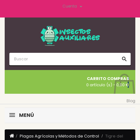

Cuenta
search
CARRITO COMPRAS
0 artículo (s)
- 0,00 €
Blog
MENÚ
Plagas Agrícolas y Mëtodos de Control
Tigre del