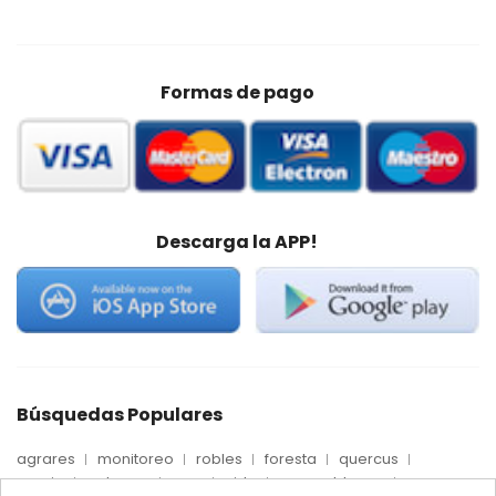
Formas de pago
Descarga la APP!
Búsquedas Populares
agrares
monitoreo
robles
foresta
quercus
precio
palmera
max
nido
mosca blanca