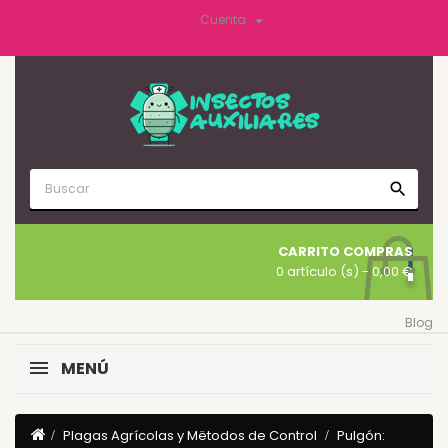

Cuenta
search
CARRITO COMPRAS
0 artículo (s)
- 0,00 €
Blog
MENÚ
Plagas Agrícolas y Mëtodos de Control
Pulgón: