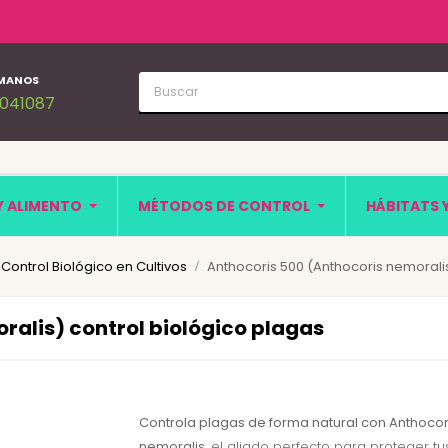
MANOS
1041087
Y ALIMENTO
MÉTODOS DE CONTROL
HÁBITATS 
: Control Biológico en Cultivos
Anthocoris 500 (Anthocoris nemoralis
ralis) control biológico plagas
Controla plagas de forma natural con Anthocor
nemoralis
, el aliado perfecto para proteger tus