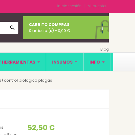
Iniciar sesión
Mi cuenta
CARRITO COMPRAS
search
0 artículo (s)
- 0,00 €
Blog
Y HERRAMIENTAS
INSUMOS
INFO
) control biológico plagas
52,50 €
is
 cultivos.