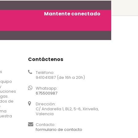
Mantente conectado
Contáctenos
os
Teléfono:
941041087 (de 16h a 20h)
equipo
y
Whatsapp:
luciones
675500987
agas.
ados de
Dirección:
e
C/ Andarella 1, BL2, 5-6, Xirivella,
xima
Valencia
uestra
Contacto:
formulario de contacto