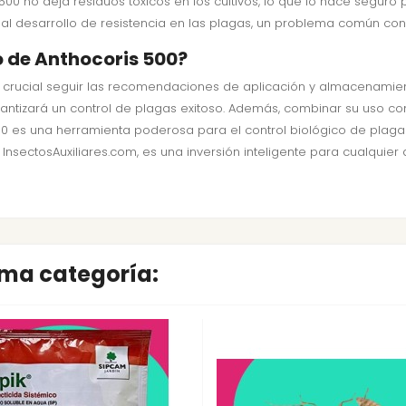
s 500 no deja residuos tóxicos en los cultivos, lo que lo hace segu
 al desarrollo de resistencia en las plagas, un problema común co
o de Anthocoris 500?
es crucial seguir las recomendaciones de aplicación y almacenamie
antizará un control de plagas exitoso. Además, combinar su uso co
00 es una herramienta poderosa para el control biológico de plagas,
n InsectosAuxiliares.com, es una inversión inteligente para cualquier
sma categoría: