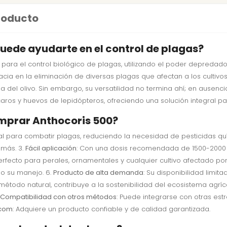
producto
uede ayudarte en el control de plagas?
para el control biológico de plagas, utilizando el poder depredad
acia en la eliminación de diversas plagas que afectan a los cultivos
 psila del olivo. Sin embargo, su versatilidad no termina ahí; en ausen
aros y huevos de lepidópteros, ofreciendo una solución integral p
omprar Anthocoris 500?
ral para combatir plagas, reduciendo la necesidad de pesticidas qu
 más. 3.
Fácil aplicación
: Con una dosis recomendada de 1500-2000 i
Perfecto para perales, ornamentales y cualquier cultivo afectado por 
do su manejo. 6.
Producto de alta demanda
: Su disponibilidad limit
n método natural, contribuye a la sostenibilidad del ecosistema agríc
Compatibilidad con otros métodos
: Puede integrarse con otras es
.com
: Adquiere un producto confiable y de calidad garantizada.