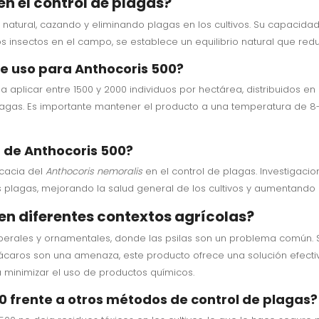
n el control de plagas?
tural, cazando y eliminando plagas en los cultivos. Su capacidad
estos insectos en el campo, se establece un equilibrio natural que re
e uso para Anthocoris 500?
 aplicar entre 1500 y 2000 individuos por hectárea, distribuidos e
lagas. Es importante mantener el producto a una temperatura de 8-1
a de Anthocoris 500?
icacia del
Anthocoris nemoralis
en el control de plagas. Investigac
as plagas, mejorando la salud general de los cultivos y aumentando 
en diferentes contextos agrícolas?
 perales y ornamentales, donde las psilas son un problema común. S
 o ácaros son una amenaza, este producto ofrece una solución efect
a minimizar el uso de productos químicos.
0 frente a otros métodos de control de plagas?