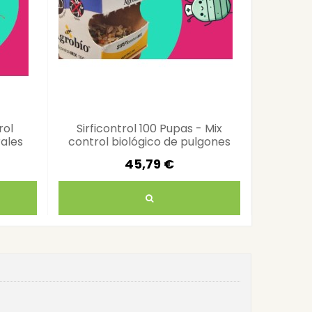
rol
Sirficontrol 100 Pupas - Mix
Preda
rales
control biológico de pulgones
contro
45,79 €