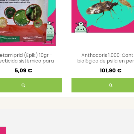
etamiprid (Epik) 10gr -
Anthocoris 1.000: Cont
ecticida sistémico para
biológico de psila en pe
plagas en árboles
5,09 €
101,90 €