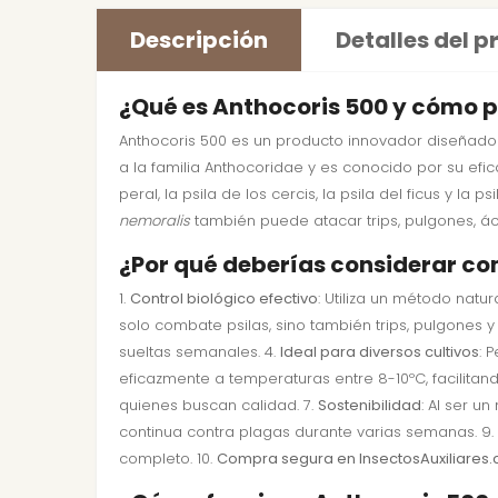
Descripción
Detalles del 
¿Qué es Anthocoris 500 y cómo p
Anthocoris 500 es un producto innovador diseñado 
a la familia Anthocoridae y es conocido por su efic
peral, la psila de los cercis, la psila del ficus y la
nemoralis
también puede atacar trips, pulgones, ác
¿Por qué deberías considerar c
1.
Control biológico efectivo
: Utiliza un método natu
solo combate psilas, sino también trips, pulgones y
sueltas semanales. 4.
Ideal para diversos cultivos
: 
eficazmente a temperaturas entre 8-10ºC, facilitan
quienes buscan calidad. 7.
Sostenibilidad
: Al ser u
continua contra plagas durante varias semanas. 9.
completo. 10.
Compra segura en InsectosAuxiliares