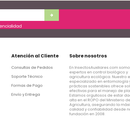
dencialidad
Atención al Cliente
Sobre nosotros
Consultas de Pedidos
En InsectosAuxiliares.com som
expertos en control biológico y
Soporte Técnico
agricultura ecológica. Nuestro 
especializado en entomología 
Formas de Pago
prácticas sostenibles ofrece so
efectivas para el manejo de pl
Envío y Entrega
Estamos orgullosos de estar d
alta en el ROPO del Ministerio d
Agricultura, asegurando la má
calidad y confiabilidad desde n
fundación en 2008.