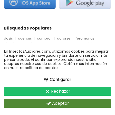
Búsquedas Populares
dosis
quercus
comprar
agrares
feromonas
trips
mosca blanca
precio
palmera
quelato
Econex
control
amblyseius
araña roja
biologico
En InsectosAuxiliares.com, utilizamos cookies para mejorar
max
nido
encinas
alcornoques
conector
tu experiencia de navegación y brindarte un servicio más
personalizado. Al continuar explorando nuestro sitio,
xilemax
foresta
monitoreo
ynject
fertinyect
aceptas nuestro uso de cookies. Obtén más información
bioline
robles
conectores
ecologico
en nuestra política de cookies
control biologico
Configurar
tune
Rechazar
clear
InsectosAuxiliares.com © 2008 - 2026. Expertos en Agricultura
Ecológica y Control Biológico.Operado por AGRARES IBERIA SL.
Aceptar
done_all
Todos los derechos reservados.