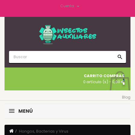

Cuenta
search
CARRITO COMPRAS
0 artículo (s)
- 0,00 €
Blog
MENÚ
Hongos, Bacterias y Virus