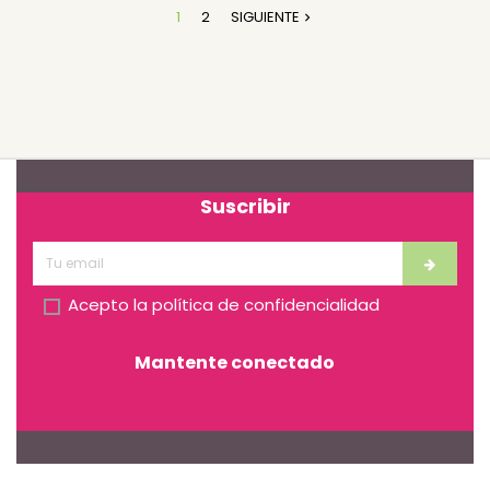
1
2
SIGUIENTE

Suscribir
Acepto la
política de confidencialidad
Mantente conectado