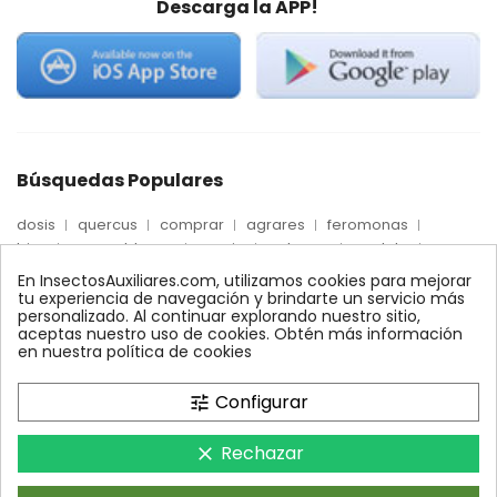
Descarga la APP!
Búsquedas Populares
dosis
quercus
comprar
agrares
feromonas
trips
mosca blanca
precio
palmera
quelato
Econex
control
amblyseius
araña roja
biologico
En InsectosAuxiliares.com, utilizamos cookies para mejorar
max
nido
encinas
alcornoques
conector
tu experiencia de navegación y brindarte un servicio más
personalizado. Al continuar explorando nuestro sitio,
xilemax
foresta
monitoreo
ynject
fertinyect
aceptas nuestro uso de cookies. Obtén más información
bioline
robles
conectores
ecologico
en nuestra política de cookies
control biologico
Configurar
tune
Rechazar
clear
InsectosAuxiliares.com © 2008 - 2026. Expertos en Agricultura
Ecológica y Control Biológico.Operado por AGRARES IBERIA SL.