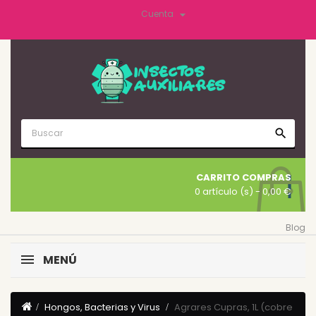

Cuenta
search
CARRITO COMPRAS
0 artículo (s)
- 0,00 €
Blog
MENÚ
Hongos, Bacterias y Virus
Agrares Cupras, 1L (cobre