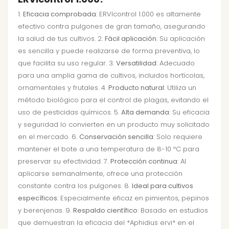
1.
Eficacia comprobada
: ERVIcontrol 1.000 es altamente
efectivo contra pulgones de gran tamaño, asegurando
la salud de tus cultivos. 2.
Fácil aplicación
: Su aplicación
es sencilla y puede realizarse de forma preventiva, lo
que facilita su uso regular. 3.
Versatilidad
: Adecuado
para una amplia gama de cultivos, incluidos hortícolas,
ornamentales y frutales. 4.
Producto natural
: Utiliza un
método biológico para el control de plagas, evitando el
uso de pesticidas químicos. 5.
Alta demanda
: Su eficacia
y seguridad lo convierten en un producto muy solicitado
en el mercado. 6.
Conservación sencilla
: Solo requiere
mantener el bote a una temperatura de 8-10 ºC para
preservar su efectividad. 7.
Protección continua
: Al
aplicarse semanalmente, ofrece una protección
constante contra los pulgones. 8.
Ideal para cultivos
específicos
: Especialmente eficaz en pimientos, pepinos
y berenjenas. 9.
Respaldo científico
: Basado en estudios
que demuestran la eficacia del *Aphidius ervi* en el