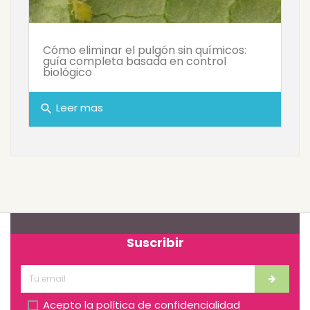
Cómo eliminar el pulgón sin químicos:
guía completa basada en control
biológico
Leer mas
search
Suscribir
Acepto la
política de confidencialidad