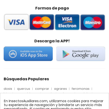
Formas de pago
Descarga la APP!
Búsquedas Populares
dosis
quercus
comprar
agrares
feromonas
trips
mosca blanca
precio
palmera
quelato
Econex
control
amblyseius
araña roja
biologico
En InsectosAuxiliares.com, utilizamos cookies para mejorar
max
nido
encinas
alcornoques
conector
tu experiencia de navegación y brindarte un servicio más
personalizado. Al continuar explorando nuestro sitio,