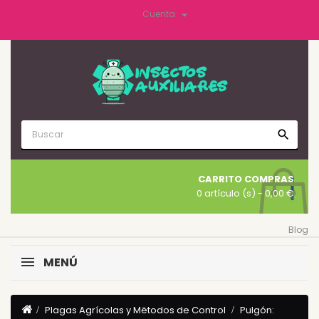

Cuenta
search
CARRITO COMPRAS
0 artículo (s)
- 0,00 €
Blog
MENÚ
Plagas Agrícolas y Mëtodos de Control
Pulgón: