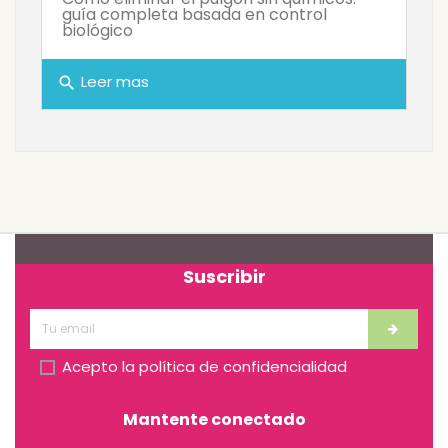
guía completa basada en control
biológico
Leer mas
search
Suscribir
Acepto la
política de confidencialidad
Mantente conectado