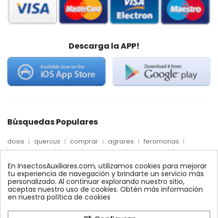
Descarga la APP!
Búsquedas Populares
dosis
quercus
comprar
agrares
feromonas
trips
mosca blanca
precio
palmera
quelato
Econex
control
amblyseius
araña roja
biologico
En InsectosAuxiliares.com, utilizamos cookies para mejorar
max
nido
encinas
alcornoques
conector
tu experiencia de navegación y brindarte un servicio más
personalizado. Al continuar explorando nuestro sitio,
xilemax
foresta
monitoreo
ynject
fertinyect
aceptas nuestro uso de cookies. Obtén más información
bioline
robles
conectores
ecologico
en nuestra política de cookies
control biologico