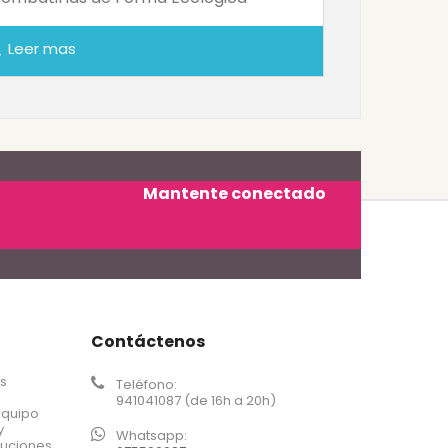
Leer mas
ch
Mantente conectado
Contáctenos
os
Teléfono:
941041087 (de 16h a 20h)
equipo
y
Whatsapp:
luciones