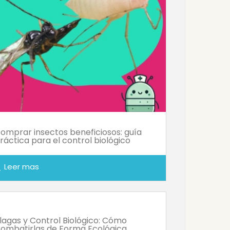
omprar insectos beneficiosos: guía
ráctica para el control biológico
Leer mas
ch
lagas y Control Biológico: Cómo
ombatirlas de Forma Ecológica