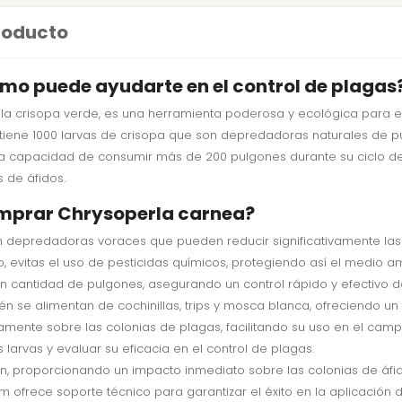
producto
mo puede ayudarte en el control de plagas
crisopa verde, es una herramienta poderosa y ecológica para el co
ontiene 1000 larvas de crisopa que son depredadoras naturales de
e la capacidad de consumir más de 200 pulgones durante su ciclo d
s de áfidos.
omprar Chrysoperla carnea?
son depredadoras voraces que pueden reducir significativamente las
co, evitas el uso de pesticidas químicos, protegiendo así el medio am
 cantidad de pulgones, asegurando un control rápido y efectivo de
n se alimentan de cochinillas, trips y mosca blanca, ofreciendo un
tamente sobre las colonias de plagas, facilitando su uso en el camp
as larvas y evaluar su eficacia en el control de plagas.
ción, proporcionando un impacto inmediato sobre las colonias de áfid
com ofrece soporte técnico para garantizar el éxito en la aplicación 