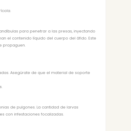
ícola.
andíbulas para penetrar a las presas, inyectando
an el contenido líquido del cuerpo del áfido. Este
se propaguen.
ficadas. Asegúrate de que el material de soporte
s.
onias de pulgones. La cantidad de larvas
es con infestaciones focalizadas.