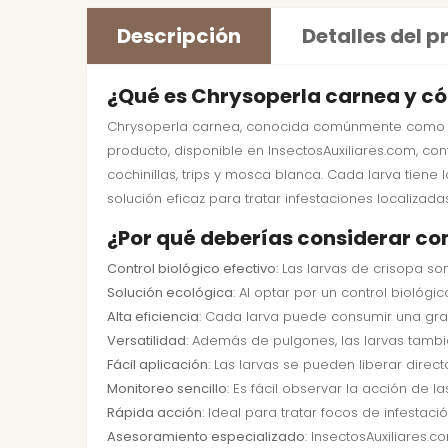
Descripción
Detalles del 
¿Qué es Chrysoperla carnea y có
Chrysoperla carnea, conocida comúnmente como la 
producto, disponible en InsectosAuxiliares.com, c
cochinillas, trips y mosca blanca. Cada larva tien
solución eficaz para tratar infestaciones localizada
¿Por qué deberías considerar c
Control biológico efectivo
: Las larvas de crisopa 
Solución ecológica
: Al optar por un control biológi
Alta eficiencia
: Cada larva puede consumir una gran
Versatilidad
: Además de pulgones, las larvas tambié
Fácil aplicación
: Las larvas se pueden liberar direc
Monitoreo sencillo
: Es fácil observar la acción de l
Rápida acción
: Ideal para tratar focos de infesta
Asesoramiento especializado
: InsectosAuxiliares.