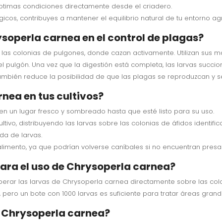
 óptimas condiciones directamente desde el criadero.
lógicos, contribuyes a mantener el equilibrio natural de tu entorno agr
soperla carnea en el control de plagas?
 las colonias de pulgones, donde cazan activamente. Utilizan sus m
 pulgón. Una vez que la digestión está completa, las larvas succion
también reduce la posibilidad de que las plagas se reproduzcan y 
nea en tus cultivos?
o en un lugar fresco y sombreado hasta que esté listo para su uso.
ultivo, distribuyendo las larvas sobre las colonias de áfidos identi
da de larvas.
in alimento, ya que podrían volverse caníbales si no encuentran presa
ara el uso de Chrysoperla carnea?
berar las larvas de Chrysoperla carnea directamente sobre las col
pero un bote con 1000 larvas es suficiente para tratar áreas grand
 Chrysoperla carnea?