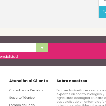
sear
dencialidad
Atención al Cliente
Sobre nosotros
Consultas de Pedidos
En InsectosAuxiliares.com som
expertos en control biológico y
Soporte Técnico
agricultura ecológica. Nuestro 
especializado en entomología 
Formas de Pago
prácticas sostenibles ofrece so