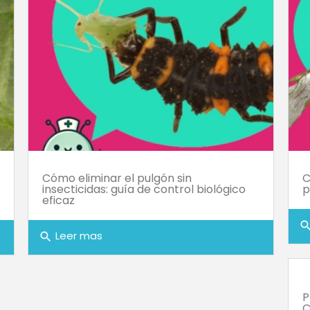
Cómo eliminar el pulgón sin
C
insecticidas: guía de control biológico
p
eficaz
sear
Leer mas
search
P
C