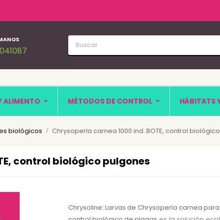
MANOS
1041087
Y ALIMENTO
MÉTODOS DE CONTROL
HÁBITATS 
s biológicos
Chrysoperla carnea 1000 ind. BOTE, control biológic
E, control biológico pulgones
Chrysoline: Larvas de Chrysoperla carnea para
control biológico de plagas
es la solución eco