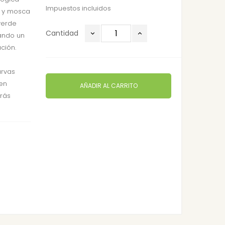
Impuestos incluidos
ps y mosca
verde
Cantidad
ando un
ción.
s
arvas
en
AÑADIR AL CARRITO
rás