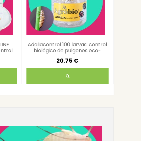
LINE
Adaliacontrol 100 larvas: control
1000 o
ntrol
biológico de pulgones eco-
trips). 
suelo
amigable
20,75 €