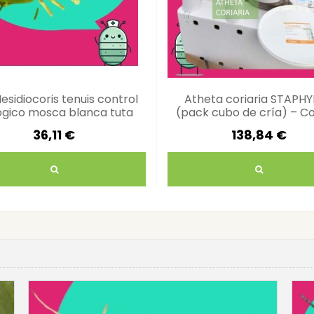
esidiocoris tenuis control
Atheta coriaria STAPHY
ógico mosca blanca tuta
(pack cubo de cría) – Co
biológico de plagas del 
36,11 €
138,84 €