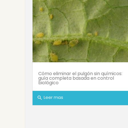
Cómo eliminar el pulgón sin químicos:
guía completa basada en control
biológico
Leer mas
search