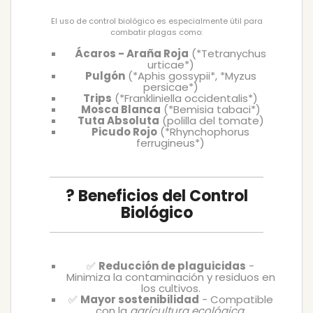
El uso de control biológico es especialmente útil para
combatir plagas como:
Ácaros - Araña Roja
(*Tetranychus
urticae*)
Pulgón
(*Aphis gossypii*, *Myzus
persicae*)
Trips
(*Frankliniella occidentalis*)
Mosca Blanca
(*Bemisia tabaci*)
Tuta Absoluta
(polilla del tomate)
Picudo Rojo
(*Rhynchophorus
ferrugineus*)
? Beneficios del Control
Biológico
✅
Reducción de plaguicidas
-
Minimiza la contaminación y residuos en
los cultivos.
✅
Mayor sostenibilidad
- Compatible
con la
agricultura ecológica
.