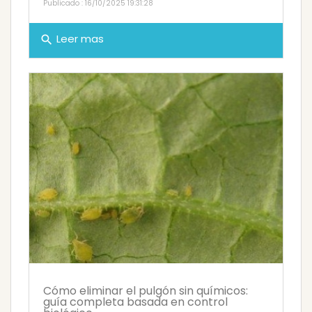
Publicado : 16/10/2025 19:31:28
Leer mas
search
Cómo eliminar el pulgón sin químicos:
guía completa basada en control