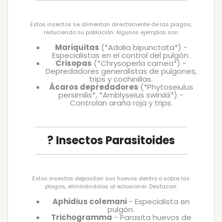
Estos insectos se alimentan directamente de las plagas,
reduciendo su población. Algunos ejemplos son:
Mariquitas
(*Adalia bipunctata*) -
Especialistas en el control del pulgón.
Crisopas
(*Chrysoperla carnea*) -
Depredadores generalistas de pulgones,
trips y cochinillas.
Ácaros depredadores
(*Phytoseiulus
persimilis*, *Amblyseius swirskii*) -
Controlan araña roja y trips.
? Insectos Parasitoides
Estos insectos depositan sus huevos dentro o sobre las
plagas, eliminándolas al eclosionar. Destacan:
Aphidius colemani
- Especialista en
pulgón.
Trichogramma
- Parasita huevos de