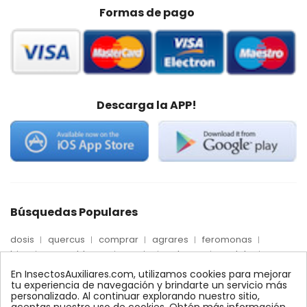
Formas de pago
Descarga la APP!
Búsquedas Populares
dosis
quercus
comprar
agrares
feromonas
trips
mosca blanca
precio
palmera
quelato
Econex
control
amblyseius
araña roja
biologico
En InsectosAuxiliares.com, utilizamos cookies para mejorar
max
nido
encinas
alcornoques
conector
tu experiencia de navegación y brindarte un servicio más
personalizado. Al continuar explorando nuestro sitio,
xilemax
foresta
monitoreo
ynject
fertinyect