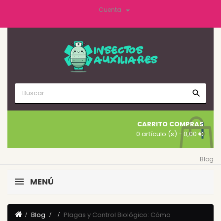

Cuenta
search
CARRITO COMPRAS
0 artículo (s)
- 0,00 €
Blog
MENÚ
Blog
Plagas y Control Biológico: Cómo