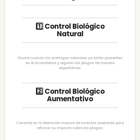
1️⃣ Control Biológico
Natural
Ocurre cuando los enemigos naturales ya están presentes
en el ecosistema y regulan las plagas de manera
espontánea.
2️⃣ Control Biológico
Aumentativo
Consiste en la liberación masiva de insectos auxiliares para
reforzar su impacto sobre las plagas.