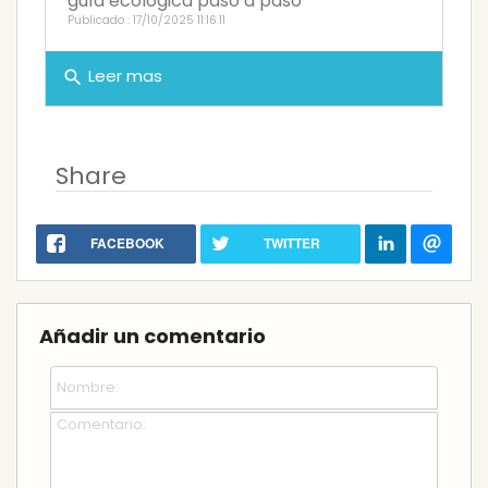
guía ecológica paso a paso
Publicado : 17/10/2025 11:16:11
Leer mas
search
Share
FACEBOOK
TWITTER
Añadir un comentario