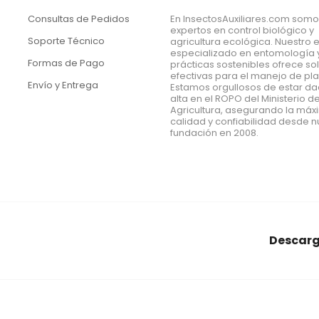
Consultas de Pedidos
En InsectosAuxiliares.com som
expertos en control biológico y
Soporte Técnico
agricultura ecológica. Nuestro 
especializado en entomología 
Formas de Pago
prácticas sostenibles ofrece so
efectivas para el manejo de pl
Envío y Entrega
Estamos orgullosos de estar d
alta en el ROPO del Ministerio d
Agricultura, asegurando la má
calidad y confiabilidad desde n
fundación en 2008.
Descarg