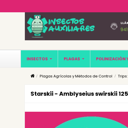
LLÁ
94
INSECTOS
PLAGAS
POLINIZACIÓN 
Plagas Agrícolas y Mëtodos de Control
Trips
Starskii - Amblyseius swirskii 1