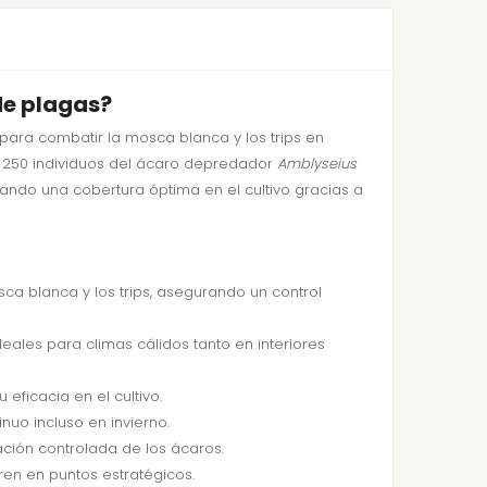
de plagas?
para combatir la mosca blanca y los trips en
o 250 individuos del ácaro depredador
Amblyseius
ando una cobertura óptima en el cultivo gracias a
ca blanca y los trips, asegurando un control
ales para climas cálidos tanto en interiores
eficacia en el cultivo.
nuo incluso en invierno.
ración controlada de los ácaros.
ren en puntos estratégicos.