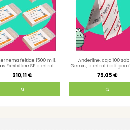
nernema feltiae 1500 mill.
Anderline, caja 100 sob
as Exhibitline SF control
Gemini, control biológico
plagas eficaz
210,11 €
79,05 €