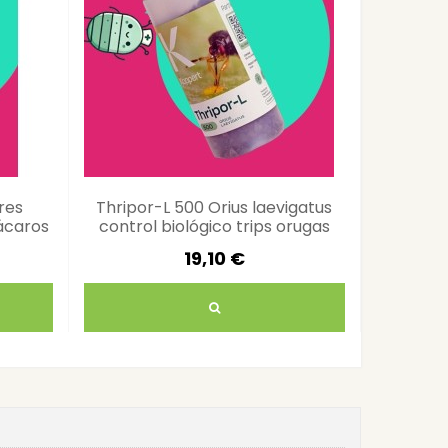
res
Thripor-L 500 Orius laevigatus
Amblyl
 ácaros
control biológico trips orugas
contr
19,10 €