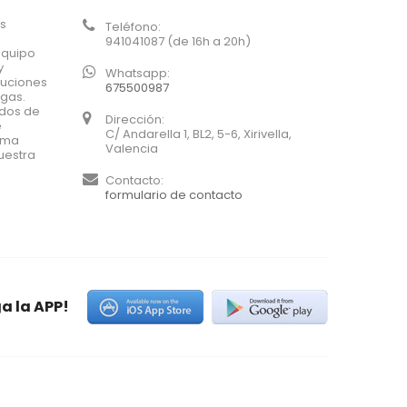
os
Teléfono:
941041087 (de 16h a 20h)
equipo
y
Whatsapp:
luciones
675500987
agas.
ados de
Dirección:
e
C/ Andarella 1, BL2, 5-6, Xirivella,
xima
Valencia
uestra
Contacto:
formulario de contacto
a la APP!