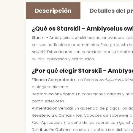
Descripción
Detalles del 
¿Qué es Starskii - Amblyseius sw
Starskii - Amblyseius swirskii
es una innovadora solu
cultivos hortícolas y ornamentales. Este product
swirskii
. Estos ácaros son conocidos por su habilid
su fácil aplicación y distribución.
¿Por qué elegir Starskii - Amblys
Eficacia Comprobada
: Los ácaros
Amblyseius swirsk
biológico eficiente.
Reproducción Rápida
: En condiciones cálidas y hú
como exteriores.
Alimentación Versátil
: En ausencia de plagas, los á
Resistencia a Climas Fríos
: Capaces de sobrevivir a
Fácil Aplicación
: El diseño de los sobres con gancho
Distribución Óptima
: Los sobres deben ser distribu