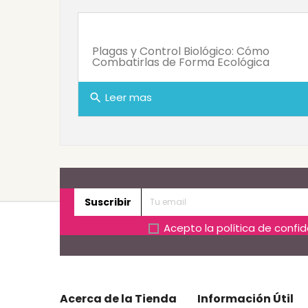
Plagas y Control Biológico: Cómo
Combatirlas de Forma Ecológica
Leer mas
search
Suscribir
Acepto la
política de confi
Acerca de la Tienda
Información Útil