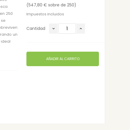
(547,80 € sobre de 250)
osca
nen 250
Impuestos incluidos
 se
obreviven
Cantidad
urando un
 ideal
AÑADIR AL CARRITO