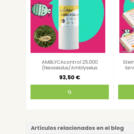
AMBLYCAcontrol 25.000
Stei
(Neoseiulus/Amblyseius
larv
californicus) ácaros
93,50 €
depredadores control araña
roja...
Artículos relacionados en el blog