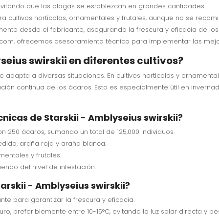
, evitando que las plagas se establezcan en grandes cantidades.
a cultivos hortícolas, ornamentales y frutales, aunque no se reco
amente desde el fabricante, asegurando la frescura y eficacia de los
es.com, ofrecemos asesoramiento técnico para implementar las mejor
seius swirskii en diferentes cultivos?
se adapta a diversas situaciones. En cultivos hortícolas y ornament
ración continua de los ácaros. Esto es especialmente útil en inver
nicas de Starskii - Amblyseius swirskii?
n 250 ácaros, sumando un total de 125,000 individuos.
edida, araña roja y araña blanca.
mentales y frutales.
endo del nivel de infestación.
rskii - Amblyseius swirskii?
te para garantizar la frescura y eficacia.
uro, preferiblemente entre 10-15°C, evitando la luz solar directa y p