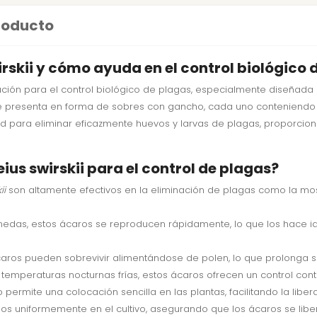
producto
irskii y cómo ayuda en el control biológico 
ción para el control biológico de plagas, especialmente diseñada 
o se presenta en forma de sobres con gancho, cada uno conteniend
ad para eliminar eficazmente huevos y larvas de plagas, proporcion
eius swirskii para el control de plagas?
ii
son altamente efectivos en la eliminación de plagas como la mos
medas, estos ácaros se reproducen rápidamente, lo que los hace ide
caros pueden sobrevivir alimentándose de polen, lo que prolonga su 
 temperaturas nocturnas frías, estos ácaros ofrecen un control conti
 permite una colocación sencilla en las plantas, facilitando la libe
idos uniformemente en el cultivo, asegurando que los ácaros se libe