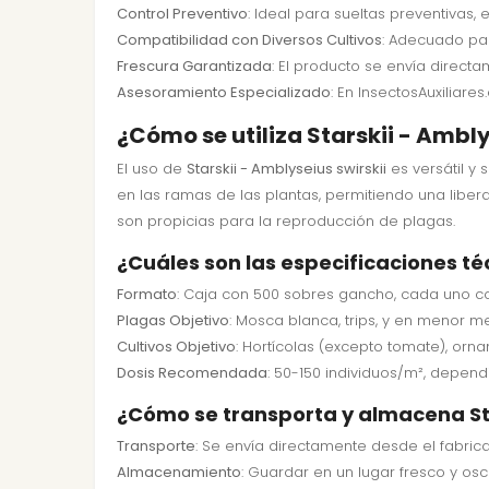
Control Preventivo
: Ideal para sueltas preventivas
Compatibilidad con Diversos Cultivos
: Adecuado par
Frescura Garantizada
: El producto se envía direct
Asesoramiento Especializado
: En InsectosAuxiliar
¿Cómo se utiliza Starskii - Ambly
El uso de
Starskii - Amblyseius swirskii
es versátil y 
en las ramas de las plantas, permitiendo una libe
son propicias para la reproducción de plagas.
¿Cuáles son las especificaciones téc
Formato
: Caja con 500 sobres gancho, cada uno co
Plagas Objetivo
: Mosca blanca, trips, y en menor m
Cultivos Objetivo
: Hortícolas (excepto tomate), orna
Dosis Recomendada
: 50-150 individuos/m², dependi
¿Cómo se transporta y almacena Sta
Transporte
: Se envía directamente desde el fabrican
Almacenamiento
: Guardar en un lugar fresco y osc