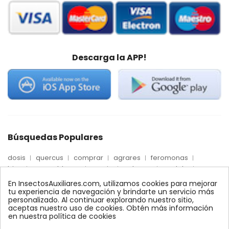
Descarga la APP!
Búsquedas Populares
dosis
quercus
comprar
agrares
feromonas
trips
mosca blanca
precio
palmera
quelato
Econex
control
amblyseius
araña roja
biologico
En InsectosAuxiliares.com, utilizamos cookies para mejorar
max
nido
encinas
alcornoques
conector
tu experiencia de navegación y brindarte un servicio más
personalizado. Al continuar explorando nuestro sitio,
xilemax
foresta
monitoreo
ynject
fertinyect
aceptas nuestro uso de cookies. Obtén más información
bioline
robles
conectores
ecologico
en nuestra política de cookies
control biologico