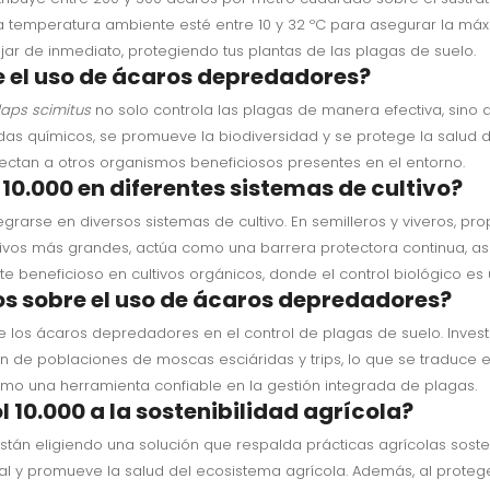
emperatura ambiente esté entre 10 y 32 ºC para asegurar la máxim
ar de inmediato, protegiendo tus plantas de las plagas de suelo.
e el uso de ácaros depredadores?
laps scimitus
no solo controla las plagas de manera efectiva, sino
cidas químicos, se promueve la biodiversidad y se protege la salud
afectan a otros organismos beneficiosos presentes en el entorno.
10.000 en diferentes sistemas de cultivo?
rarse en diversos sistemas de cultivo. En semilleros y viveros, pr
ultivos más grandes, actúa como una barrera protectora continua, a
 beneficioso en cultivos orgánicos, donde el control biológico es 
cos sobre el uso de ácaros depredadores?
 los ácaros depredadores en el control de plagas de suelo. Inves
n de poblaciones de moscas esciáridas y trips, lo que se traduce e
omo una herramienta confiable en la gestión integrada de plagas.
10.000 a la sostenibilidad agrícola?
es están eligiendo una solución que respalda prácticas agrícolas so
l y promueve la salud del ecosistema agrícola. Además, al proteger