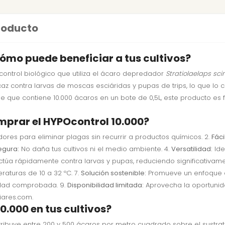
producto
cómo puede beneficiar a tus cultivos?
ontrol biológico que utiliza el ácaro depredador
Stratiolaelaps sci
caz contra larvas de moscas esciáridas y pupas de trips, lo que lo 
ase que contiene 10.000 ácaros en un bote de 0,5L, este producto es
mprar el HYPOcontrol 10.000?
ores para eliminar plagas sin recurrir a productos químicos. 2.
Fáci
egura:
No daña tus cultivos ni el medio ambiente. 4.
Versatilidad:
Ide
túa rápidamente contra larvas y pupas, reduciendo significativame
aturas de 10 a 32 ºC. 7.
Solución sostenible:
Promueve un enfoque ec
vidad comprobada. 9.
Disponibilidad limitada:
Aprovecha la oportunida
iares.com.
0.000 en tus cultivos?
stribuye entre 200 y 500 ácaros por metro cuadrado sobre el sustra