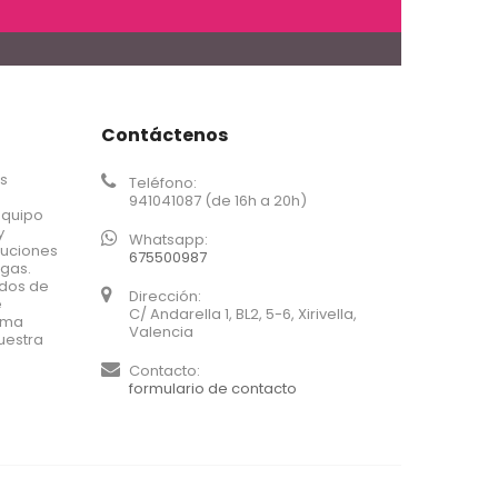
Contáctenos
os
Teléfono:
941041087 (de 16h a 20h)
equipo
y
Whatsapp:
luciones
675500987
agas.
ados de
Dirección:
e
C/ Andarella 1, BL2, 5-6, Xirivella,
xima
Valencia
uestra
Contacto:
formulario de contacto