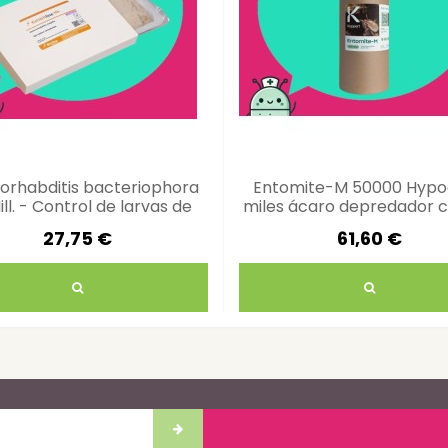
orhabditis bacteriophora
Entomite-M 50000 Hypo
ll. - Control de larvas de
miles ácaro depredador c
suelo
plagas
27,75 €
61,60 €