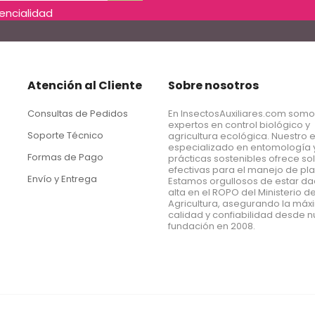
dencialidad
Atención al Cliente
Sobre nosotros
Consultas de Pedidos
En InsectosAuxiliares.com som
expertos en control biológico y
Soporte Técnico
agricultura ecológica. Nuestro 
especializado en entomología 
Formas de Pago
prácticas sostenibles ofrece so
efectivas para el manejo de pl
Envío y Entrega
Estamos orgullosos de estar d
alta en el ROPO del Ministerio d
Agricultura, asegurando la má
calidad y confiabilidad desde n
fundación en 2008.