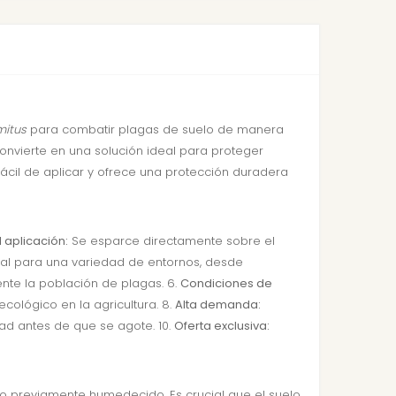
mitus
para combatir plagas de suelo de manera
convierte en una solución ideal para proteger
 fácil de aplicar y ofrece una protección duradera
l aplicación:
Se esparce directamente sobre el
al para una variedad de entornos, desde
nte la población de plagas. 6.
Condiciones de
ológico en la agricultura. 8.
Alta demanda:
d antes de que se agote. 10.
Oferta exclusiva:
to previamente humedecido. Es crucial que el suelo