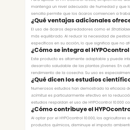
mantenga un nivel adecuado de humedad y que la t
sencilla permite que los ácaros comiencen a trabaj
¿Qué ventajas adicionales ofrec
El uso de ácaros depredadores como el
Stratiolae
más equilibrado. Al reducir la necesidad de pesti
específicos en su acción, lo que significa que no 
¿Cómo se integra el HYPOcontrol 
Este producto es altamente adaptable y puede integ
desarrollo saludable de las plantas jóvenes. En c
rendimiento de la cosecha. Su uso es especialmente
¿Qué dicen los estudios científi
Numerosos estudios han demostrado la eficacia de
scimitus
es particularmente efectivo en la reducció
estudios respaldan el uso de HYPOcontrol 10.000 c
¿Cómo contribuye el HYPOcontrol 
Al optar por el HYPOcontrol 10.000, los agricultor
productos químicos, disminuye el impacto ambienta