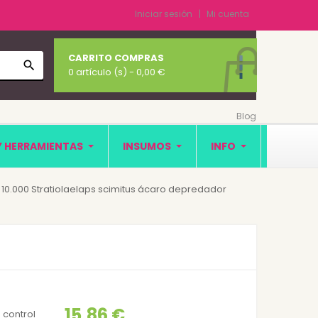
Iniciar sesión
Mi cuenta
CARRITO COMPRAS
search
0 artículo (s)
- 0,00 €
Blog
Y HERRAMIENTAS
INSUMOS
INFO
10.000 Stratiolaelaps scimitus ácaro depredador
15,86 €
 control