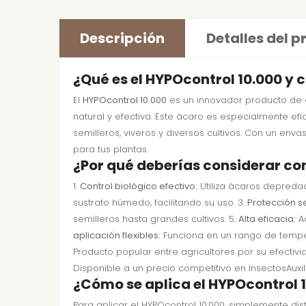
Descripción
Detalles del 
¿Qué es el HYPOcontrol 10.000 y 
El
HYPOcontrol 10.000
es un innovador producto de c
natural y efectiva. Este ácaro es especialmente efi
semilleros, viveros y diversos cultivos. Con un env
para tus plantas.
¿Por qué deberías considerar co
1.
Control biológico efectivo:
Utiliza ácaros depredad
sustrato húmedo, facilitando su uso. 3.
Protección s
semilleros hasta grandes cultivos. 5.
Alta eficacia:
Ac
aplicación flexibles:
Funciona en un rango de temper
Producto popular entre agricultores por su efecti
Disponible a un precio competitivo en InsectosAuxil
¿Cómo se aplica el HYPOcontrol 1
Para aplicar el HYPOcontrol 10.000, simplemente di