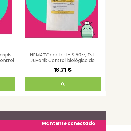
aspis
NEMATOcontrol - S 50M, Est.
Steine
ontrol
Juvenil: Control biológico de
Exhibitl
plagas
18,71 €
Mantente conectado