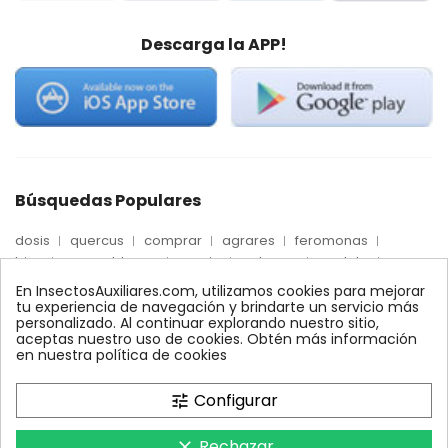
Descarga la APP!
Búsquedas Populares
dosis
quercus
comprar
agrares
feromonas
trips
mosca blanca
precio
palmera
quelato
Econex
control
amblyseius
araña roja
biologico
En InsectosAuxiliares.com, utilizamos cookies para mejorar
max
nido
encinas
alcornoques
conector
tu experiencia de navegación y brindarte un servicio más
personalizado. Al continuar explorando nuestro sitio,
xilemax
foresta
monitoreo
ynject
fertinyect
aceptas nuestro uso de cookies. Obtén más información
bioline
robles
conectores
ecologico
en nuestra política de cookies
control biologico
Configurar
tune
Rechazar
clear