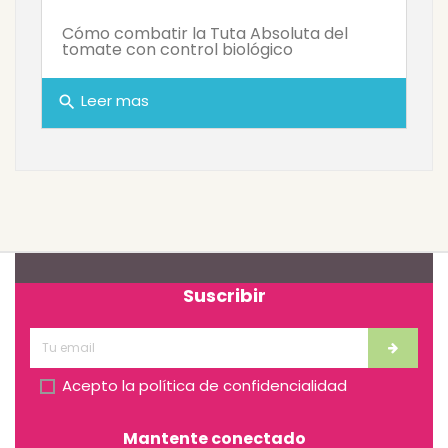
Cómo combatir la Tuta Absoluta del
tomate con control biológico
Leer mas
search
Suscribir
Acepto la
política de confidencialidad
Mantente conectado