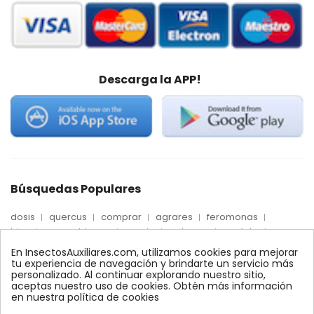
Descarga la APP!
Búsquedas Populares
dosis
quercus
comprar
agrares
feromonas
trips
mosca blanca
precio
palmera
quelato
Econex
control
amblyseius
araña roja
biologico
En InsectosAuxiliares.com, utilizamos cookies para mejorar
max
nido
encinas
alcornoques
conector
tu experiencia de navegación y brindarte un servicio más
personalizado. Al continuar explorando nuestro sitio,
xilemax
foresta
monitoreo
ynject
fertinyect
aceptas nuestro uso de cookies. Obtén más información
bioline
robles
conectores
ecologico
en nuestra política de cookies
control biologico