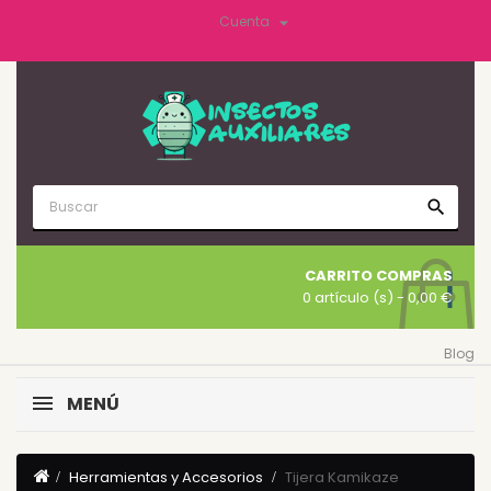

Cuenta
search
CARRITO COMPRAS
0 artículo (s)
- 0,00 €
Blog
MENÚ
Herramientas y Accesorios
Tijera Kamikaze