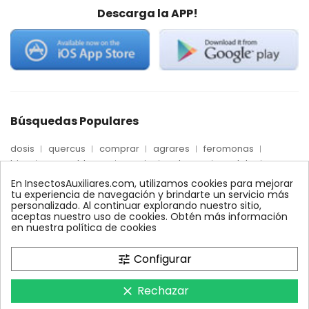
Descarga la APP!
Búsquedas Populares
dosis
quercus
comprar
agrares
feromonas
trips
mosca blanca
precio
palmera
quelato
Econex
control
amblyseius
araña roja
biologico
En InsectosAuxiliares.com, utilizamos cookies para mejorar
max
nido
encinas
alcornoques
conector
tu experiencia de navegación y brindarte un servicio más
personalizado. Al continuar explorando nuestro sitio,
xilemax
foresta
monitoreo
ynject
fertinyect
aceptas nuestro uso de cookies. Obtén más información
bioline
robles
conectores
ecologico
en nuestra política de cookies
control biologico
Configurar
tune
Rechazar
clear
InsectosAuxiliares.com © 2008 - 2026. Expertos en Agricultura