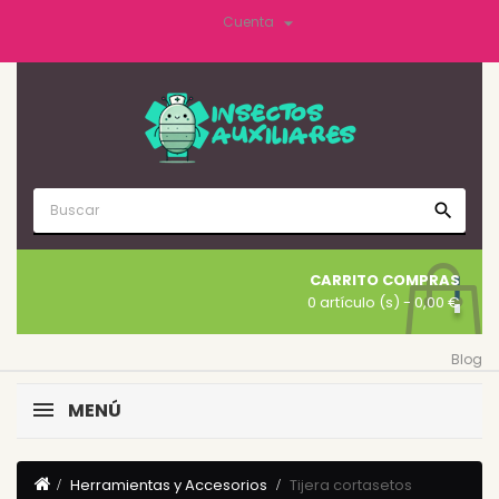

Cuenta
search
CARRITO COMPRAS
0 artículo (s)
- 0,00 €
Blog
MENÚ
Herramientas y Accesorios
Tijera cortasetos