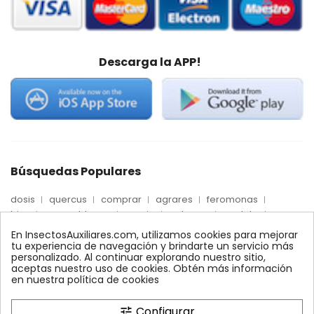
Descarga la APP!
Búsquedas Populares
dosis
quercus
comprar
agrares
feromonas
trips
mosca blanca
precio
palmera
quelato
Econex
control
amblyseius
araña roja
biologico
En InsectosAuxiliares.com, utilizamos cookies para mejorar
max
nido
encinas
alcornoques
conector
tu experiencia de navegación y brindarte un servicio más
personalizado. Al continuar explorando nuestro sitio,
xilemax
foresta
monitoreo
ynject
fertinyect
aceptas nuestro uso de cookies. Obtén más información
bioline
robles
conectores
ecologico
en nuestra política de cookies
control biologico
Configurar
tune