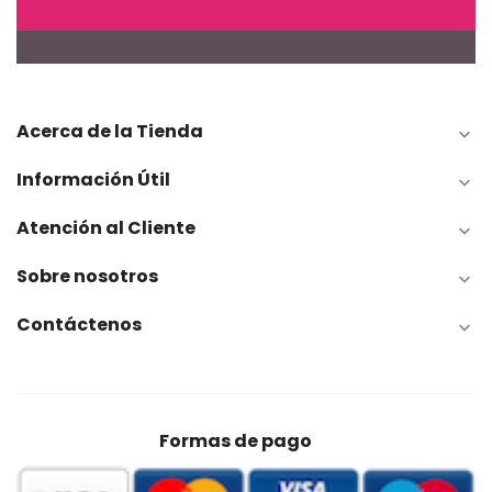
Acerca de la Tienda

Información Útil

Atención al Cliente

Sobre nosotros

Contáctenos

Formas de pago