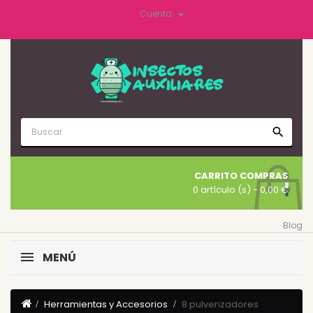

Cuenta
search
CARRITO COMPRAS
0 artículo (s)
- 0,00 €
Blog
MENÚ
Herramientas y Accesorios
8 pulverizadores