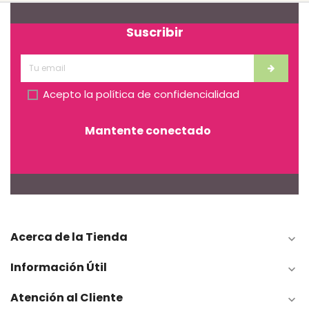
Suscribir
Acepto la
política de confidencialidad
Mantente conectado
Acerca de la Tienda

Información Útil

Atención al Cliente
