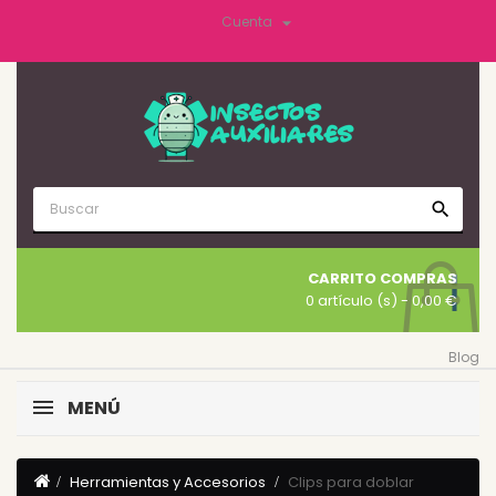

Cuenta
search
CARRITO COMPRAS
0 artículo (s)
- 0,00 €
Blog
MENÚ
Herramientas y Accesorios
Clips para doblar