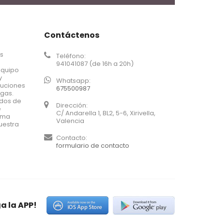
Contáctenos
os
Teléfono:
941041087 (de 16h a 20h)
equipo
y
Whatsapp:
luciones
675500987
agas.
ados de
Dirección:
e
C/ Andarella 1, BL2, 5-6, Xirivella,
xima
Valencia
uestra
Contacto:
formulario de contacto
a la APP!