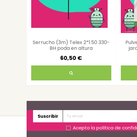
Serrucho (3m) Telex 2*1.50 330-
Pulv
BH poda en altura
jar
60,50 €
Suscribir
Acepto la
política de confi