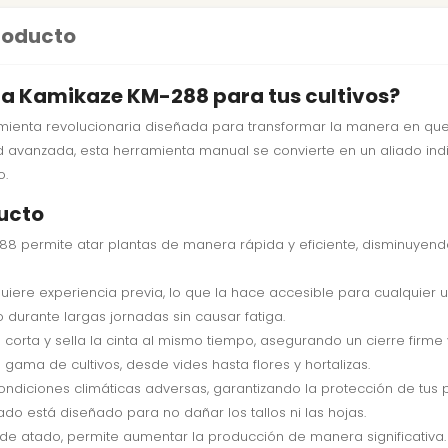
producto
nta Kamikaze KM-288 para tus cultivos?
ienta revolucionaria diseñada para transformar la manera en que 
 avanzada, esta herramienta manual se convierte en un aliado indi
o.
ucto
8 permite atar plantas de manera rápida y eficiente, disminuye
quiere experiencia previa, lo que la hace accesible para cualquier u
 durante largas jornadas sin causar fatiga.
corta y sella la cinta al mismo tiempo, asegurando un cierre firme
gama de cultivos, desde vides hasta flores y hortalizas.
ondiciones climáticas adversas, garantizando la protección de tus p
ado está diseñado para no dañar los tallos ni las hojas.
 de atado, permite aumentar la producción de manera significativa.