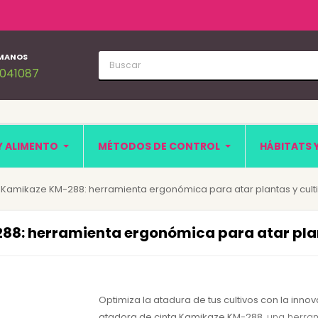
MANOS
1041087
Y ALIMENTO
MÉTODOS DE CONTROL
HÁBITATS 
 Kamikaze KM-288: herramienta ergonómica para atar plantas y cult
88: herramienta ergonómica para atar plan
Optimiza la atadura de tus cultivos con la inno
atadora de cinta Kamikaze KM-288
, una herra