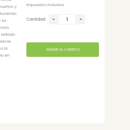
Impuestos incluidos
huertos y
educiendo
Cantidad
o es
ereza
 sellado
deras.
ra la
AÑADIR AL CARRITO
la en