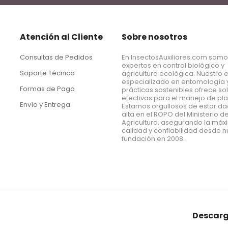
Atención al Cliente
Sobre nosotros
Consultas de Pedidos
En InsectosAuxiliares.com som
expertos en control biológico y
Soporte Técnico
agricultura ecológica. Nuestro 
especializado en entomología 
Formas de Pago
prácticas sostenibles ofrece so
efectivas para el manejo de pl
Envío y Entrega
Estamos orgullosos de estar d
alta en el ROPO del Ministerio d
Agricultura, asegurando la má
calidad y confiabilidad desde n
fundación en 2008.
Descarg