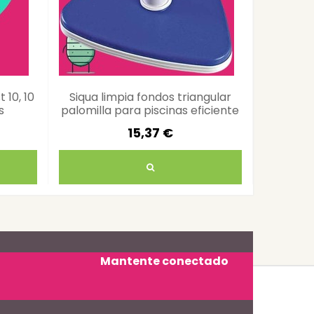
 10, 10
Siqua limpia fondos triangular
Siqua d
s
palomilla para piscinas eficiente
agua
15,37 €
Mantente conectado