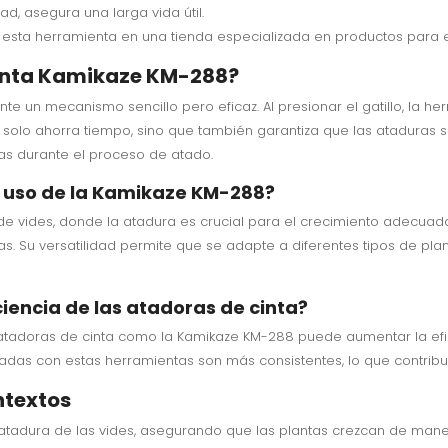
d, asegura una larga vida útil.
esta herramienta en una tienda especializada en productos para e
cinta Kamikaze KM-288?
e un mecanismo sencillo pero eficaz. Al presionar el gatillo, la her
 solo ahorra tiempo, sino que también garantiza que las ataduras se
tas durante el proceso de atado.
l uso de la Kamikaze KM-288?
de vides, donde la atadura es crucial para el crecimiento adecuado 
lizas. Su versatilidad permite que se adapte a diferentes tipos de 
ciencia de las atadoras de cinta?
atadoras de cinta como la Kamikaze KM-288 puede aumentar la efi
zadas con estas herramientas son más consistentes, lo que contribu
ntextos
a atadura de las vides, asegurando que las plantas crezcan de mane