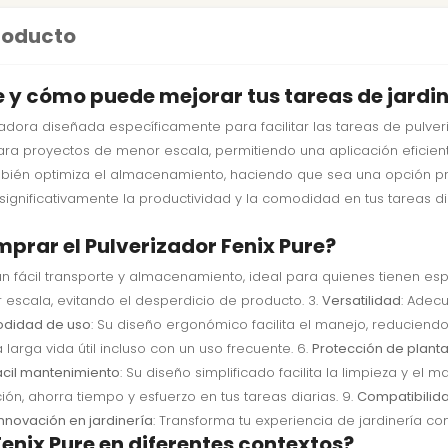
producto
re y cómo puede mejorar tus tareas de jardi
ora diseñada específicamente para facilitar las tareas de pulveriz
para proyectos de menor escala, permitiendo una aplicación eficient
ambién optimiza el almacenamiento, haciendo que sea una opción prác
r significativamente la productividad y la comodidad en tus tareas d
prar el Pulverizador Fenix Pure?
un fácil transporte y almacenamiento, ideal para quienes tienen esp
 escala, evitando el desperdicio de producto. 3.
Versatilidad
: Adec
didad de uso
: Su diseño ergonómico facilita el manejo, reduciendo 
larga vida útil incluso con un uso frecuente. 6.
Protección de plant
ácil mantenimiento
: Su diseño simplificado facilita la limpieza y el 
ción, ahorra tiempo y esfuerzo en tus tareas diarias. 9.
Compatibilid
Innovación en jardinería
: Transforma tu experiencia de jardinería c
Fenix Pure en diferentes contextos?