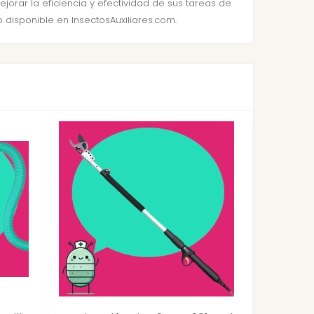
orar la eficiencia y efectividad de sus tareas de
 disponible en InsectosAuxiliares.com.