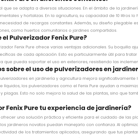
l que se adapta a diversas situaciones. En el ámbito de la jardinería,
ntales y hortalizas. En la agricultura, su capacidad de 10 litros l
 necesidad de recargas constantes. Además, su diseño plegable es
ciones, como huertos comunitarios o jardines compartidos.
 el Pulverizador Fenix Pure?
izador Fenix Pure ofrece varias ventajas adicionales. Su boquilla aju
íficas de cada aplicación. Esto es particularmente útil para trata
a que pueda soportar el uso en exteriores, resistiendo las inclemen
os sobre el uso de pulverizadores en jardine
verizadores en jardinería y agricultura mejora significativamente l
e de líquidos, los pulverizadores como el Fenix Pure ayudan a maximiz
 plagas. Esto no solo mejora la salud de las plantas, sino que tam
 Fenix Pure tu experiencia de jardinería?
al ofrecer una solución práctica y eficiente para el cuidado de las 
 los jardineros novatos puedan manejarlo con confianza. Al optimiza
ctividad de los tratamientos aplicados, asegurando que tus plantas