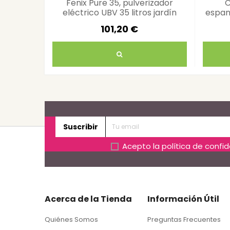
Fenix Pure 35, pulverizador
C
eléctrico UBV 35 litros jardín
espan
101,20 €
Suscribir
Acepto la
política de confi
Acerca de la Tienda
Información Útil
Quiénes Somos
Preguntas Frecuentes