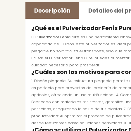
Descripción
Detalles del 
¿Qué es el Pulverizador Fenix Pu
El
Pulverizador Fenix Pure
es una herramienta innovad
capacidad de 10 litros, este pulverizador es ideal 
plegable no solo facilita el transporte, sino que t
utilizar el Pulverizador Fenix Pure, puedes aumenta
cuidado necesario para prosperar.
¿Cuáles son los motivos para com
1.
Diseño plegable
: Su estructura plegable permite 
es perfecto para proyectos de jardinería de menor
agrícolas, ofreciendo un uso multifuncional. 4.
Como
Fabricado con materiales resistentes, garantiza una 
pesticidas, asegurando la salud de tus plantas. 7.
F
productividad
: Al optimizar el proceso de pulveriza
desde fertilizantes hasta soluciones herbicidas. 10.
¿Cómo se utiliza el Pulverizador 