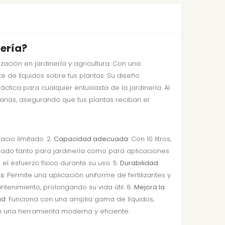
nería?
ación en jardinería y agricultura. Con una
e de líquidos sobre tus plantas. Su diseño
tica para cualquier entusiasta de la jardinería. Al
iarias, asegurando que tus plantas reciban el
acio limitado. 2.
Capacidad adecuada
: Con 10 litros,
uado tanto para jardinería como para aplicaciones
el esfuerzo físico durante su uso. 5.
Durabilidad
:
as
: Permite una aplicación uniforme de fertilizantes y
mantenimiento, prolongando su vida útil. 8.
Mejora la
ad
: Funciona con una amplia gama de líquidos,
on una herramienta moderna y eficiente.