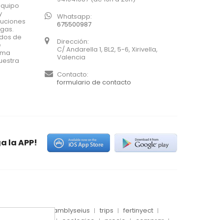
equipo
y
Whatsapp:
luciones
675500987
agas.
ados de
Dirección:
e
C/ Andarella 1, BL2, 5-6, Xirivella,
xima
Valencia
uestra
Contacto:
formulario de contacto
a la APP!
es
conector
amblyseius
trips
fertinyect