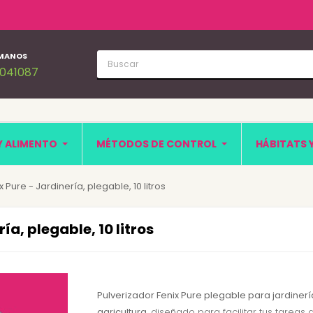
MANOS
1041087
Y ALIMENTO
MÉTODOS DE CONTROL
HÁBITATS 
 Pure - Jardinería, plegable, 10 litros
ía, plegable, 10 litros
Pulverizador Fenix Pure plegable para jardinerí
agricultura
, diseñado para facilitar tus tareas 