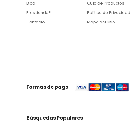
Blog
Guía de Productos
Eres tienda?
Política de Privacidad
Contacto
Mapa del Sitio
Formas de pago
Búsquedas Populares
foresta
feromonas
quercus
control
ynject