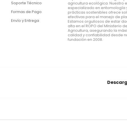
Soporte Técnico
agricultura ecológica. Nuestro 
especializado en entomología 
Formas de Pago
prácticas sostenibles ofrece so
efectivas para el manejo de pl
Envío y Entrega
Estamos orgullosos de estar d
alta en el ROPO del Ministerio d
Agricultura, asegurando la má
calidad y confiabilidad desde n
fundación en 2008.
Descarg
araña roja
conectores
Econex
alcornoques
nido
agrar