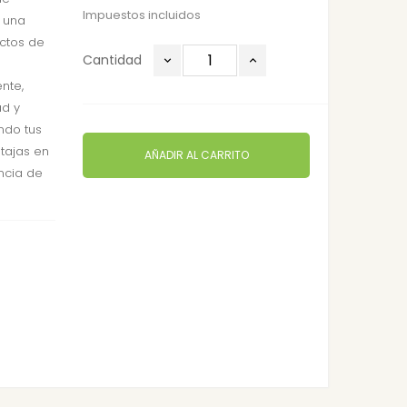
Impuestos incluidos
n una
ectos de
Cantidad
nte,
ad y
ndo tus
tajas en
AÑADIR AL CARRITO
ncia de