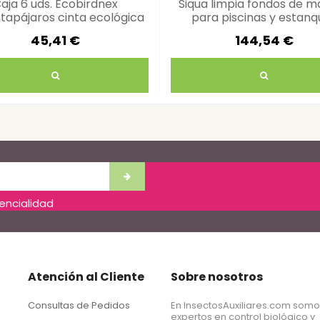
aja 6 uds. Ecobirdnex
Siqua limpia fondos de ma
tapájaros cinta ecológica
para piscinas y estanq
30 mts
45,41 €
144,54 €
dencialidad
Atención al Cliente
Sobre nosotros
Consultas de Pedidos
En InsectosAuxiliares.com som
expertos en control biológico y