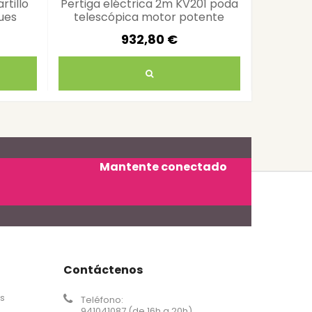
rtillo
Pertiga eléctrica 2m KV201 poda
Telesco
ues
telescópica motor potente
poda en a
932,80 €
Mantente conectado
Contáctenos
os
Teléfono:
941041087 (de 16h a 20h)