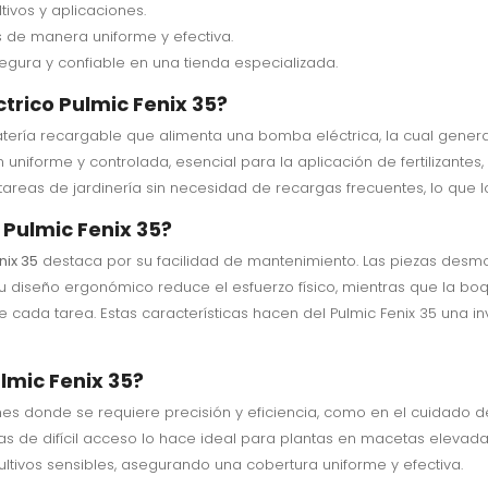
ivos y aplicaciones.
 de manera uniforme y efectiva.
ura y confiable en una tienda especializada.
trico Pulmic Fenix 35?
ría recargable que alimenta una bomba eléctrica, la cual genera p
uniforme y controlada, esencial para la aplicación de fertilizantes, 
reas de jardinería sin necesidad de recargas frecuentes, lo que lo
 Pulmic Fenix 35?
nix 35
destaca por su facilidad de mantenimiento. Las piezas desmon
diseño ergonómico reduce el esfuerzo físico, mientras que la boqui
cada tarea. Estas características hacen del Pulmic Fenix 35 una inv
ulmic Fenix 35?
ones donde se requiere precisión y eficiencia, como en el cuidado d
 de difícil acceso lo hace ideal para plantas en macetas elevadas
ultivos sensibles, asegurando una cobertura uniforme y efectiva.