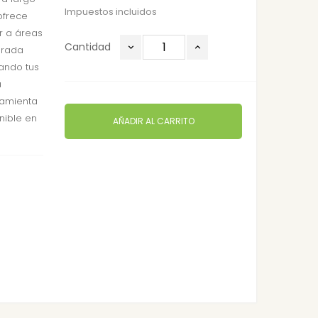
Impuestos incluidos
ofrece
r a áreas
Cantidad
egrada
cando tus
a
ramienta
nible en
AÑADIR AL CARRITO