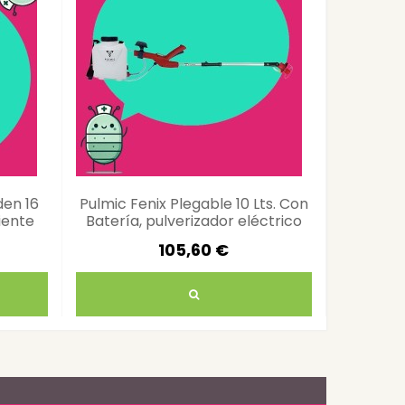
den 16
Pulmic Fenix Plegable 10 Lts. Con
Pulveriz
ciente
Batería, pulverizador eléctrico
Viton, 12
compacto para jardinería
105,60 €