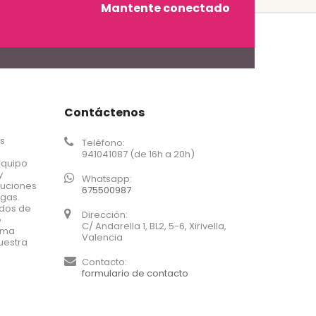
Mantente conectado
Contáctenos
os
Teléfono:
941041087 (de 16h a 20h)
equipo
y
Whatsapp:
luciones
675500987
agas.
ados de
Dirección:
e
C/ Andarella 1, BL2, 5-6, Xirivella,
xima
Valencia
uestra
Contacto:
formulario de contacto