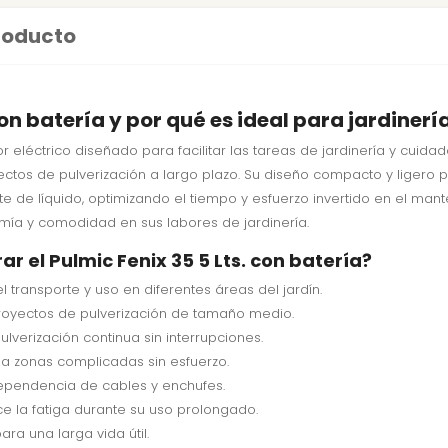
producto
con batería y por qué es ideal para jardinerí
r eléctrico diseñado para facilitar las tareas de jardinería y cuidad
yectos de pulverización a largo plazo. Su diseño compacto y ligero 
te de líquido, optimizando el tiempo y esfuerzo invertido en el mant
ía y comodidad en sus labores de jardinería.
r el Pulmic Fenix 35 5 Lts. con batería?
 transporte y uso en diferentes áreas del jardín.
 proyectos de pulverización de tamaño medio.
lverización continua sin interrupciones.
 a zonas complicadas sin esfuerzo.
ependencia de cables y enchufes.
ce la fatiga durante su uso prolongado.
ra una larga vida útil.