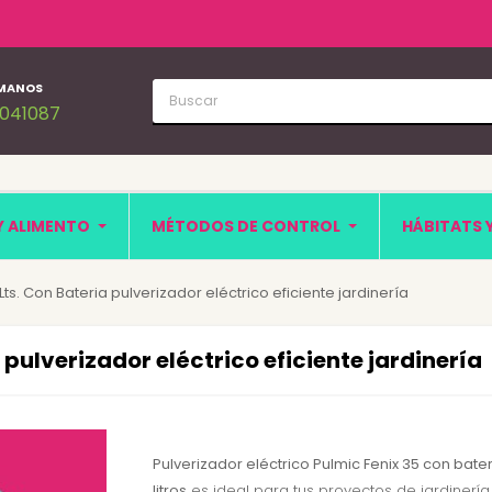
MANOS
1041087
Y ALIMENTO
MÉTODOS DE CONTROL
HÁBITATS 
Lts. Con Bateria pulverizador eléctrico eficiente jardinería
 pulverizador eléctrico eficiente jardinería
Pulverizador eléctrico Pulmic Fenix 35 con bate
litros
es ideal para tus proyectos de jardinería