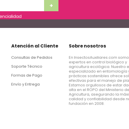
dencialidad
Atención al Cliente
Sobre nosotros
Consultas de Pedidos
En InsectosAuxiliares.com som
expertos en control biológico y
Soporte Técnico
agricultura ecológica. Nuestro 
especializado en entomología 
Formas de Pago
prácticas sostenibles ofrece so
efectivas para el manejo de pl
Envío y Entrega
Estamos orgullosos de estar d
alta en el ROPO del Ministerio d
Agricultura, asegurando la má
calidad y confiabilidad desde n
fundación en 2008.