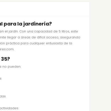
l para la jardinería?
n el jardín. Con una capacidad de 5 litros, este
mite llegar a áreas de difícil acceso, asegurando
ción práctica para cualquier entusiasta de la
ares.com.
 35?
es no pueden.
s.
das.
actividades.