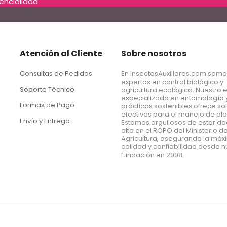
dencialidad
Atención al Cliente
Sobre nosotros
Consultas de Pedidos
En InsectosAuxiliares.com som
expertos en control biológico y
Soporte Técnico
agricultura ecológica. Nuestro 
especializado en entomología 
Formas de Pago
prácticas sostenibles ofrece so
efectivas para el manejo de pl
Envío y Entrega
Estamos orgullosos de estar d
alta en el ROPO del Ministerio d
Agricultura, asegurando la má
calidad y confiabilidad desde n
fundación en 2008.