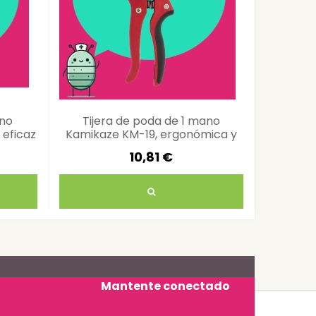
ano
Tijera de poda de 1 mano
Pack 20
 eficaz
Kamikaze KM-19, ergonómica y
1500
precisa
10,81 €
Mantente conectado