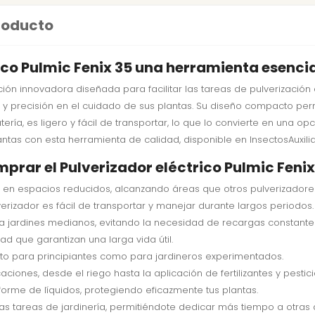
producto
ico Pulmic Fenix 35 una herramienta esencia
ión innovadora diseñada para facilitar las tareas de pulverización e
a y precisión en el cuidado de sus plantas. Su diseño compacto per
tería, es ligero y fácil de transportar, lo que lo convierte en una op
lantas con esta herramienta de calidad, disponible en InsectosAuxili
prar el Pulverizador eléctrico Pulmic Fenix
 en espacios reducidos, alcanzando áreas que otros pulverizador
erizador es fácil de transportar y manejar durante largos periodos.
ara jardines medianos, evitando la necesidad de recargas constante
d que garantizan una larga vida útil.
anto para principiantes como para jardineros experimentados.
ones, desde el riego hasta la aplicación de fertilizantes y pestici
forme de líquidos, protegiendo eficazmente tus plantas.
as tareas de jardinería, permitiéndote dedicar más tiempo a otras 