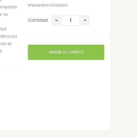
Impuestos incluidos
compacto
ue su
Cantidad
e
 tus
ifica tus
con el
5,
AÑADIR AL CARRITO