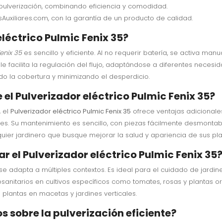
pulverización, combinando eficiencia y comodidad.
sAuxiliares.com, con la garantía de un producto de calidad.
léctrico Pulmic Fenix 35?
enix 35
es sencillo y eficiente. Al no requerir batería, se activa ma
ble facilita la regulación del flujo, adaptándose a diferentes neces
o la cobertura y minimizando el desperdicio.
el Pulverizador eléctrico Pulmic Fenix 35?
 el
Pulverizador eléctrico Pulmic Fenix 35
ofrece ventajas adicionale
s. Su mantenimiento es sencillo, con piezas fácilmente desmontable
quier jardinero que busque mejorar la salud y apariencia de sus pla
ar el Pulverizador eléctrico Pulmic Fenix 35
 se adapta a múltiples contextos. Es ideal para el cuidado de jard
itosanitarios en cultivos específicos como tomates, rosas y plantas
 plantas en macetas y jardines verticales.
os sobre la pulverización eficiente?