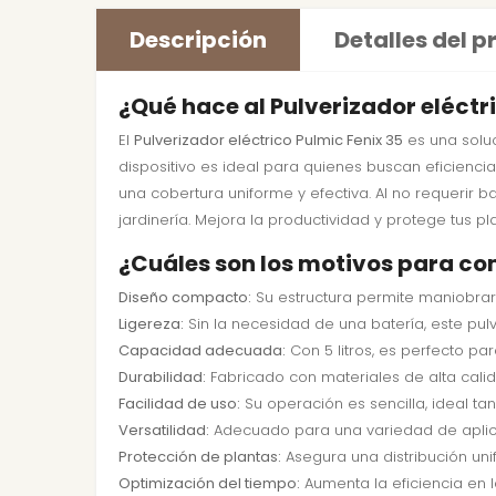
Descripción
Detalles del 
¿Qué hace al Pulverizador eléctr
El
Pulverizador eléctrico Pulmic Fenix 35
es una soluc
dispositivo es ideal para quienes buscan eficienci
una cobertura uniforme y efectiva. Al no requerir ba
jardinería. Mejora la productividad y protege tus p
¿Cuáles son los motivos para com
Diseño compacto:
Su estructura permite maniobrar
Ligereza:
Sin la necesidad de una batería, este pulv
Capacidad adecuada:
Con 5 litros, es perfecto p
Durabilidad:
Fabricado con materiales de alta calida
Facilidad de uso:
Su operación es sencilla, ideal t
Versatilidad:
Adecuado para una variedad de aplicaci
Protección de plantas:
Asegura una distribución uni
Optimización del tiempo:
Aumenta la eficiencia en l