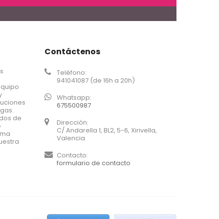
Contáctenos
os
Teléfono:
941041087 (de 16h a 20h)
equipo
y
Whatsapp:
luciones
675500987
agas.
ados de
Dirección:
e
C/ Andarella 1, BL2, 5-6, Xirivella,
xima
Valencia
uestra
Contacto:
formulario de contacto