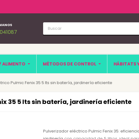
MANOS
1041087
Y ALIMENTO
MÉTODOS DE CONTROL
HÁBITATS 
rico Pulmic Fenix 35 5 lts sin batería, jardinería eficiente
x 35 5 lts sin batería, jardinería eficiente
Pulverizador eléctrico Pulmic Fenix 35: eficienci
jardinería
con capacidad de 5 litros, ideal par