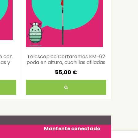
no con
Telescopico Cortaramas KM-62
Pulver
as y
poda en altura, cuchillas afiladas
Pegasus
55,00 €
Mantente conectado