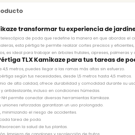
producto
kaze transformar tu experiencia de jardin
telescópica de poda que redefine la manera en que abordas el cu
eras, esta pértiga te permite realizar cortes precisos y eficientes,
, es ideal para trabajar en árboles frutales, cipreses, palmeras y c
 Pértiga TLX Kamikaze para tus tareas de p
4,5 metros, puedes llegar a las ramas más altas sin esfuerzo.
 pértiga según tus necesidades, desde 1,5 metros hasta 4,5 metros.
io de alta calidad, ofrece durabilidad y comodidad durante su uso
y antideslizante, incluso en condiciones húmedas.
-NH permite conectar diversas herramientas Kamikaze.
 y uniones reforzadas garantizan un uso prolongado.
 minimizando el riesgo de accidentes.
 cada tarea de poda.
favorecen la salud de tus plantas.
n, limpieza de canalones y recolección de frutos.