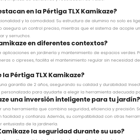
estacan en la Pértiga TLX Kamikaze?
ionalidad y la comodidad. Su estructura de aluminio no solo es lige
 asegura un control preciso, mientras que el sistema de acople u
ar y serruchos.
Kamikaze en diferentes contextos?
 aplicaciones en jardinería y mantenimiento de espacios verdes. Po
meras o cipreses, facilita el mantenimiento regular sin necesidad de
e la Pértiga TLX Kamikaze?
una garantía de 2 años, asegurando su calidad y durabilidad. Insec
ente personalizado para ayudarte a elegir la herramienta adecuada p
ze una inversión inteligente para tu jardín?
 por una herramienta que combina seguridad, eficiencia y precisión. 
 facilidad y confianza. Además, su compatibilidad con otras herra
 entusiasta de la jardinería.
Kamikaze la seguridad durante su uso?