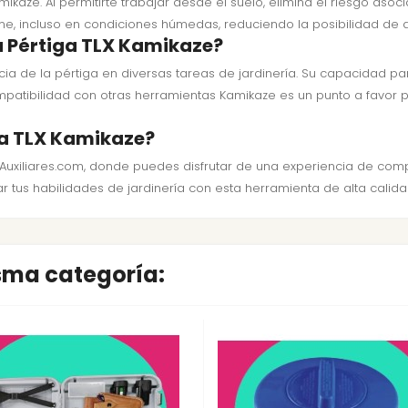
mikaze. Al permitirte trabajar desde el suelo, elimina el riesgo as
me, incluso en condiciones húmedas, reduciendo la posibilidad de 
a Pértiga TLX Kamikaze?
acia de la pértiga en diversas tareas de jardinería. Su capacidad pa
patibilidad con otras herramientas Kamikaze es un punto a favor p
ga TLX Kamikaze?
osAuxiliares.com, donde puedes disfrutar de una experiencia de com
r tus habilidades de jardinería con esta herramienta de alta calida
isma categoría: