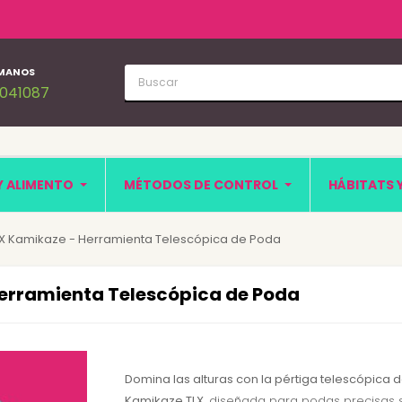
MANOS
1041087
Y ALIMENTO
MÉTODOS DE CONTROL
HÁBITATS 
LX Kamikaze - Herramienta Telescópica de Poda
Herramienta Telescópica de Poda
Domina las alturas con la pértiga telescópica 
Kamikaze TLX
, diseñada para podas precisas 