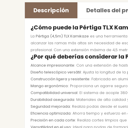
Descripción
Detalles del 
¿Cómo puede la Pértiga TLX Kami
La
Pértiga (4,5m) TLX Kamikaze
es una herramienta 
alcanzar las ramas más altas sin necesidad de escal
profesional. Con una extensión máxima de 4,5 metros
¿Por qué deberías considerar la
Alcance impresionante:
Con una extensión de hasta 
Diseño telescópico versátil:
Ajusta la longitud de la
Construcción ligera y resistente:
Fabricada en alumin
Mango ergonómico:
Proporciona un agarre seguro 
Compatibilidad universal:
El sistema de acople 380
Durabilidad asegurada:
Materiales de alta calidad
Seguridad mejorada:
Realiza podas desde el suelo,
Eficiencia optimizada:
Ahorra tiempo y esfuerzo en
Precisión en cada corte:
Realiza cortes limpios que 
Versatilidad en el uso:
Ideal para podas de formació