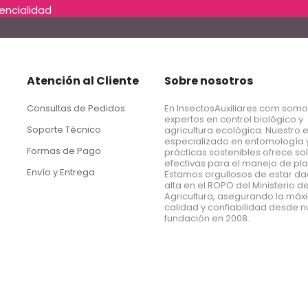
dencialidad
Atención al Cliente
Sobre nosotros
Consultas de Pedidos
En InsectosAuxiliares.com som
expertos en control biológico y
Soporte Técnico
agricultura ecológica. Nuestro 
especializado en entomología 
Formas de Pago
prácticas sostenibles ofrece so
efectivas para el manejo de pl
Envío y Entrega
Estamos orgullosos de estar d
alta en el ROPO del Ministerio d
Agricultura, asegurando la má
calidad y confiabilidad desde n
fundación en 2008.