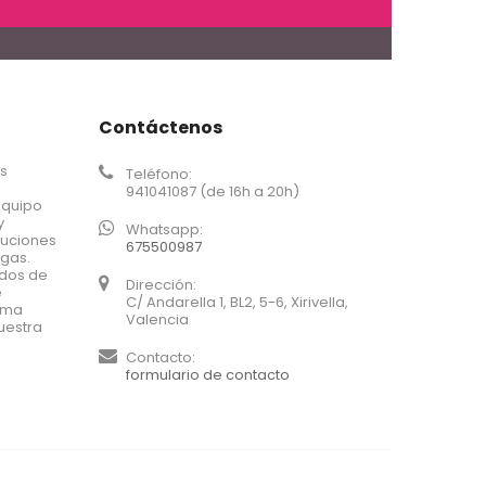
Contáctenos
os
Teléfono:
941041087 (de 16h a 20h)
equipo
y
Whatsapp:
luciones
675500987
agas.
ados de
Dirección:
e
C/ Andarella 1, BL2, 5-6, Xirivella,
xima
Valencia
uestra
Contacto:
formulario de contacto