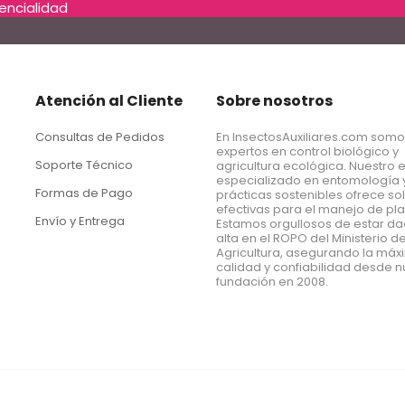
dencialidad
Atención al Cliente
Sobre nosotros
Consultas de Pedidos
En InsectosAuxiliares.com som
expertos en control biológico y
Soporte Técnico
agricultura ecológica. Nuestro 
especializado en entomología 
Formas de Pago
prácticas sostenibles ofrece so
efectivas para el manejo de pl
Envío y Entrega
Estamos orgullosos de estar d
alta en el ROPO del Ministerio d
Agricultura, asegurando la má
calidad y confiabilidad desde n
fundación en 2008.