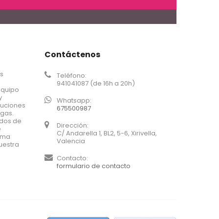
Contáctenos
os
Teléfono:
941041087 (de 16h a 20h)
equipo
y
Whatsapp:
luciones
675500987
agas.
ados de
Dirección:
e
C/ Andarella 1, BL2, 5-6, Xirivella,
xima
Valencia
uestra
Contacto:
formulario de contacto