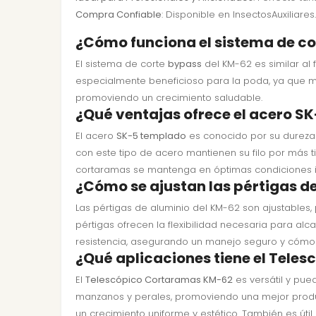
Compra Confiable
: Disponible en InsectosAuxiliare
¿Cómo funciona el sistema de co
El sistema de corte
bypass
del KM-62 es similar al 
especialmente beneficioso para la poda, ya que min
promoviendo un crecimiento saludable.
¿Qué ventajas ofrece el acero SK
El acero
SK-5 templado
es conocido por su dureza y
con este tipo de acero mantienen su filo por más t
cortaramas se mantenga en óptimas condiciones in
¿Cómo se ajustan las pértigas d
Las pértigas de aluminio del KM-62 son ajustables,
pértigas ofrecen la flexibilidad necesaria para alc
resistencia, asegurando un manejo seguro y cómo
¿Qué aplicaciones tiene el Tele
El
Telescópico Cortaramas KM-62
es versátil y pue
manzanos y perales, promoviendo una mejor producc
un crecimiento uniforme y estético. También es útil