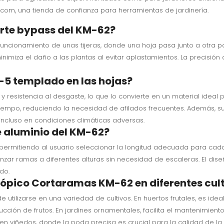
s.com, una tienda de confianza para herramientas de jardinería.
rte bypass del KM-62?
funcionamiento de unas tijeras, donde una hoja pasa junto a otra p
imiza el daño a las plantas al evitar aplastamientos. La precisión
-5 templado en las hojas?
 resistencia al desgaste, lo que lo convierte en un material ideal 
iempo, reduciendo la necesidad de afilados frecuentes. Además, su
cluso en condiciones climáticas adversas.
e aluminio del KM-62?
 permitiendo al usuario seleccionar la longitud adecuada para cad
anzar ramas a diferentes alturas sin necesidad de escaleras. El dis
do.
scópico Cortaramas KM-62 en diferentes cul
de utilizarse en una variedad de cultivos. En huertos frutales, es i
ión de frutos. En jardines ornamentales, facilita el mantenimient
 en viñedos, donde la poda precisa es crucial para la calidad de la 