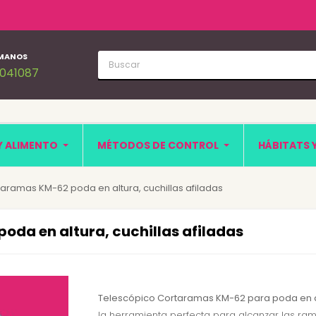
MANOS
1041087
Y ALIMENTO
MÉTODOS DE CONTROL
HÁBITATS 
aramas KM-62 poda en altura, cuchillas afiladas
da en altura, cuchillas afiladas
Telescópico Cortaramas KM-62 para poda en a
la herramienta perfecta para alcanzar las r