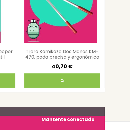
Keeper
Tijera Kamikaze Dos Manos KM-
Sier
til
470, poda precisa y ergonómica
Kamikaze
40,70 €
Mantente conectado