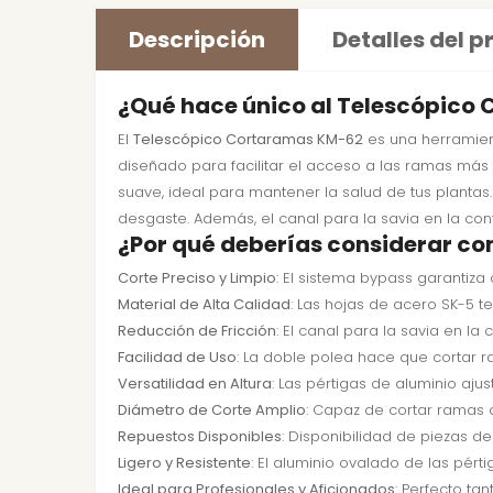
Descripción
Detalles del 
¿Qué hace único al Telescópico
El
Telescópico Cortaramas KM-62
es una herramien
diseñado para facilitar el acceso a las ramas más 
suave, ideal para mantener la salud de tus plantas
desgaste. Además, el canal para la savia en la contr
¿Por qué deberías considerar c
Corte Preciso y Limpio
: El sistema bypass garantiza
Material de Alta Calidad
: Las hojas de acero SK-5 
Reducción de Fricción
: El canal para la savia en la 
Facilidad de Uso
: La doble polea hace que cortar 
Versatilidad en Altura
: Las pértigas de aluminio aju
Diámetro de Corte Amplio
: Capaz de cortar ramas 
Repuestos Disponibles
: Disponibilidad de piezas de
Ligero y Resistente
: El aluminio ovalado de las pért
Ideal para Profesionales y Aficionados
: Perfecto ta