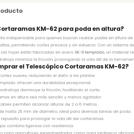
producto
 Cortaramas KM-62 para poda en altura?
ta indispensable para quienes buscan realizar
podas en altura
de 
altas, permitiendo cortes precisos y sin esfuerzo. Con un sistema d
. Las hojas están fabricadas en acero
SK-5 templado
, un material r
ahoja minimiza la fricción, prolongando la vida útil de la herramien
omprar el Telescópico Cortaramas KM-62?
 cortes suaves, reduciendo el daño a las plantas.
templado ofrecen una durabilidad excepcional.
contrahoja disminuye la fricción, facilitando el corte.
ramas en altura sea más sencillo y menos agotador.
stables permiten alcanzar alturas de 2 a 6 metros.
de hasta 25 mm de diámetro, ideal para diversas tareas de poda.
 repuesto para prolongar la vida útil del cortaramas.
igas combina ligereza con resistencia.
nto para agricultores experimentados como para jardineros aficion