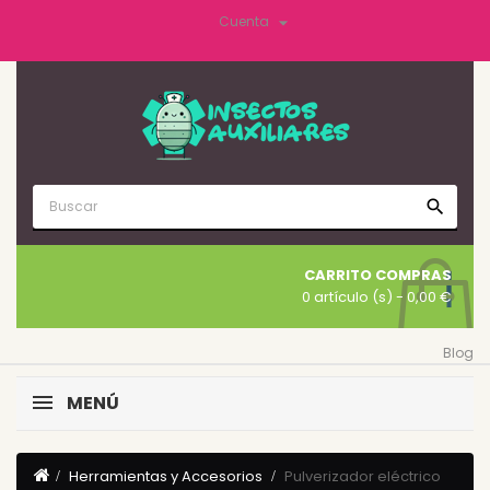

Cuenta
search
CARRITO COMPRAS
0 artículo (s)
- 0,00 €
Blog
MENÚ
Herramientas y Accesorios
Pulverizador eléctrico