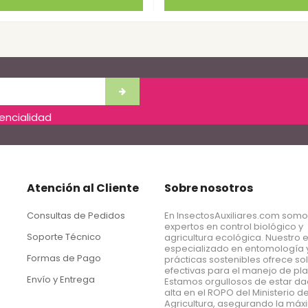
dencialidad
Atención al Cliente
Sobre nosotros
Consultas de Pedidos
En InsectosAuxiliares.com som
expertos en control biológico y
Soporte Técnico
agricultura ecológica. Nuestro 
especializado en entomología 
Formas de Pago
prácticas sostenibles ofrece so
efectivas para el manejo de pl
Envío y Entrega
Estamos orgullosos de estar d
alta en el ROPO del Ministerio d
Agricultura, asegurando la má