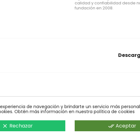
calidad y confiabilidad desde n
fundación en 2008.
Descarg
araña roja
conectores
Econex
alcornoques
nido
agrar
obles
control biologico
quelato
bioline
monitoreo
mosca
 experiencia de navegación y brindarte un servicio más personali
ookies. Obtén más información en nuestra política de cookies
Rechazar
Aceptar
clear
done_all
rtos en Agricultura Ecológica y Control Biológico.Operado por AGRARE