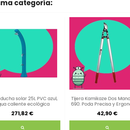
isma categoría:
 ducha solar 25L PVC azul,
Tijera Kamikaze Dos Man
ua caliente ecológica
690: Poda Precisa y Ergo
271,82 €
42,90 €