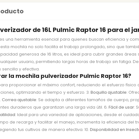
producto
verizador de 16L Pulmic Raptor 16 para el ja
es una herramienta esencial para quienes buscan eficiencia y com
sta mochila no solo facilita el trabajo prolongado, sino que tambi
capacidad generosa de 16 litros, es ideal para cubrir grandes área
alquier usuario, permitiendo largas horas de trabajo sin fatiga.
sencilla y efectiva.
ar la mochila pulverizador Pulmic Raptor 16?
para proporcionar el máximo confort, reduciendo el esfuerzo físico
upciones, optimizando el tiempo y esfuerzo. 3.
Boquilla ajustable
: Ofre
.
Correa ajustable
: Se adapta a diferentes tamaños de cuerpo, pro
tes duraderos que garantizan una larga vida útil. 6.
Fácil de usar
: 
atilidad
: Ideal para una variedad de aplicaciones, desde el cuidad
iempo de recarga y facilitar el manejo, incrementa la eficiencia del t
otegiendo tus cultivos de manera efectiva. 10.
Disponibilidad en Insec