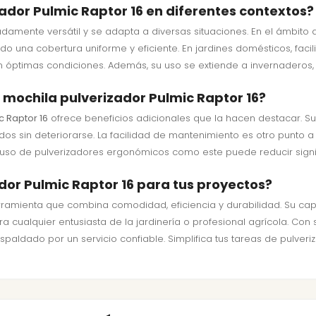
zador Pulmic Raptor 16 en diferentes contextos?
amente versátil y se adapta a diversas situaciones. En el ámbito agr
do una cobertura uniforme y eficiente. En jardines domésticos, facili
en óptimas condiciones. Además, su uso se extiende a invernaderos, 
 mochila pulverizador Pulmic Raptor 16?
c Raptor 16
ofrece beneficios adicionales que la hacen destacar. Su
s sin deteriorarse. La facilidad de mantenimiento es otro punto a
l uso de pulverizadores ergonómicos como este puede reducir signif
ador Pulmic Raptor 16 para tus proyectos?
erramienta que combina comodidad, eficiencia y durabilidad. Su ca
ra cualquier entusiasta de la jardinería o profesional agrícola. Con
paldado por un servicio confiable. Simplifica tus tareas de pulveri