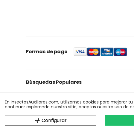
Formas de pago
Búsquedas Populares
foresta
feromonas
quercus
control
ynject
max
palmera
biologico
xilemax
encinas
r
En InsectosAuxiliares.com, utilizamos cookies para mejorar tu
continuar explorando nuestro sitio, aceptas nuestro uso de c
Configurar
tune
InsectosAuxiliares.com © 2008 - 2026. Expe