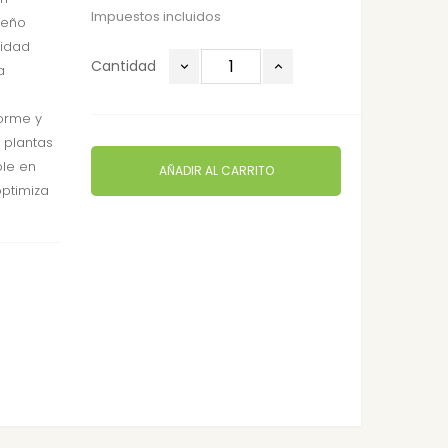
Impuestos incluidos
seño
didad
Cantidad
a
forme y
s plantas
ble en
AÑADIR AL CARRITO
optimiza