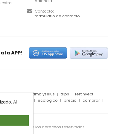
Valencia
uestra
Contacto:
formulario de contacto
a la APP!
es
conector
amblyseius
trips
fertinyect
 blanca
dosis
ecologico
precio
comprar
zado. Al
S IBERIA SL. Todos los derechos reservados.