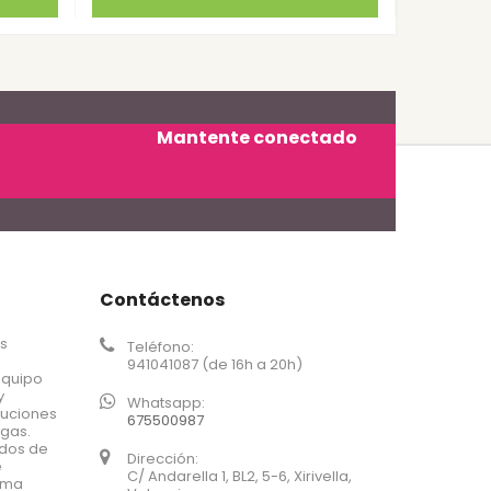
Mantente conectado
Contáctenos
os
Teléfono:
941041087 (de 16h a 20h)
equipo
y
Whatsapp:
luciones
675500987
agas.
ados de
Dirección:
e
C/ Andarella 1, BL2, 5-6, Xirivella,
xima