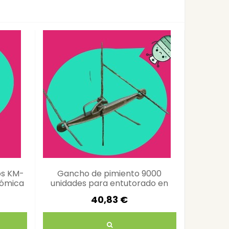
os KM-
Gancho de pimiento 9000
Pulver
nómica
unidades para entutorado en
Fenix Ins
invernadero
40,83 €