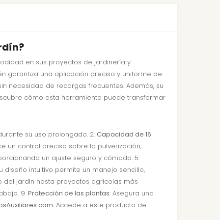
rdín?
odidad en sus proyectos de jardinería y
én garantiza una aplicación precisa y uniforme de
s sin necesidad de recargas frecuentes. Además, su
 Descubre cómo esta herramienta puede transformar
 durante su uso prolongado. 2.
Capacidad de 16
ce un control preciso sobre la pulverización,
porcionando un ajuste seguro y cómodo. 5.
Su diseño intuitivo permite un manejo sencillo,
o del jardín hasta proyectos agrícolas más
rabajo. 9.
Protección de las plantas
: Asegura una
tosAuxiliares.com
: Accede a este producto de