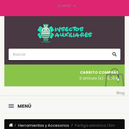

Cuenta
search
CARRITO COMPRAS
0 artículo (s)
- 0,00 €
Blog
MENÚ
Herramientas y Accesorios
Pertiga eléctrica 1.5m