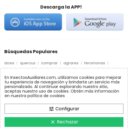
Descarga la APP!
Búsquedas Populares
dosis
quercus
comprar
agrares
feromonas
trips
mosca blanca
precio
palmera
quelato
Econex
control
amblyseius
araña roja
biologico
En InsectosAuxiliares.com, utilizamos cookies para mejorar
max
nido
encinas
alcornoques
conector
tu experiencia de navegación y brindarte un servicio más
personalizado. Al continuar explorando nuestro sitio,
xilemax
foresta
monitoreo
ynject
fertinyect
aceptas nuestro uso de cookies. Obtén más información
bioline
robles
conectores
ecologico
en nuestra política de cookies
control biologico
Configurar
tune
Rechazar
clear
InsectosAuxiliares.com © 2008 - 2026. Expertos en Agricultura