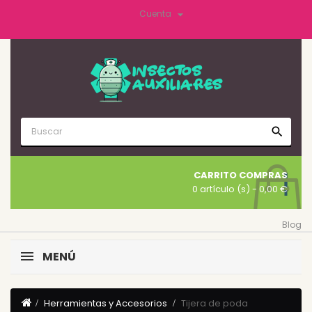

Cuenta
search
CARRITO COMPRAS
0 artículo (s)
- 0,00 €
Blog
MENÚ
Herramientas y Accesorios
Tijera de poda