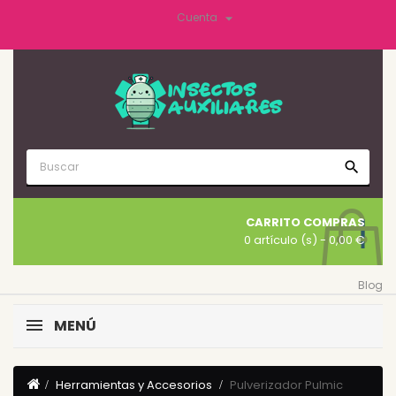

Cuenta
search
CARRITO COMPRAS
0 artículo (s)
- 0,00 €
Blog
MENÚ
Herramientas y Accesorios
Pulverizador Pulmic