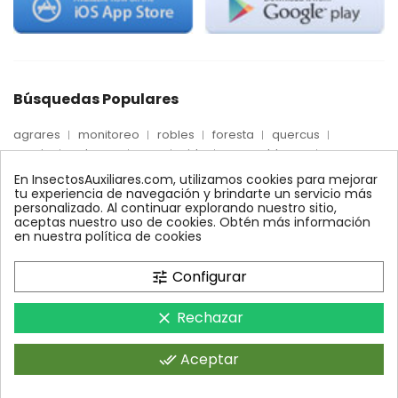
Búsquedas Populares
agrares
monitoreo
robles
foresta
quercus
precio
palmera
max
nido
mosca blanca
biologico
trips
fertinyect
Econex
dosis
En InsectosAuxiliares.com, utilizamos cookies para mejorar
alcornoques
conectores
encinas
ynject
tu experiencia de navegación y brindarte un servicio más
personalizado. Al continuar explorando nuestro sitio,
feromonas
conector
quelato
comprar
xilemax
aceptas nuestro uso de cookies. Obtén más información
control
araña roja
bioline
ecologico
en nuestra política de cookies
control biologico
amblyseius
Configurar
tune
Rechazar
clear
InsectosAuxiliares.com © 2008 - 2026. Expertos en Agricultura
Ecológica y Control Biológico.Operado por AGRARES IBERIA SL.
Aceptar
done_all
Todos los derechos reservados.