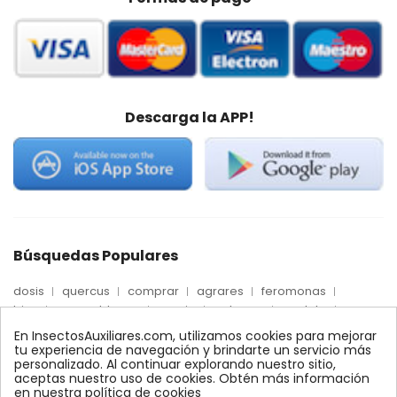
Descarga la APP!
Búsquedas Populares
dosis
quercus
comprar
agrares
feromonas
trips
mosca blanca
precio
palmera
quelato
Econex
control
amblyseius
araña roja
biologico
En InsectosAuxiliares.com, utilizamos cookies para mejorar
max
nido
encinas
alcornoques
conector
tu experiencia de navegación y brindarte un servicio más
personalizado. Al continuar explorando nuestro sitio,
xilemax
foresta
monitoreo
ynject
fertinyect
aceptas nuestro uso de cookies. Obtén más información
bioline
robles
conectores
ecologico
en nuestra política de cookies