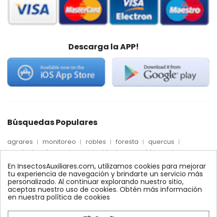
Descarga la APP!
Búsquedas Populares
agrares
monitoreo
robles
foresta
quercus
precio
palmera
max
nido
mosca blanca
biologico
trips
fertinyect
Econex
dosis
En InsectosAuxiliares.com, utilizamos cookies para mejorar
alcornoques
conectores
encinas
ynject
tu experiencia de navegación y brindarte un servicio más
personalizado. Al continuar explorando nuestro sitio,
feromonas
conector
quelato
comprar
xilemax
aceptas nuestro uso de cookies. Obtén más información
control
araña roja
bioline
ecologico
en nuestra política de cookies
control biologico
amblyseius