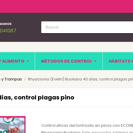
MANOS
1041087
Y ALIMENTO
MÉTODOS DE CONTROL
HÁBITATS 
 y Trampas
Rhyacionia (Evetri) Buoliana 40 días, control plagas p
días, control plagas pino
Control eficaz del tortrícido en pinos con ECON
Rhyacionia Buoliana
. Este innovador sistema e