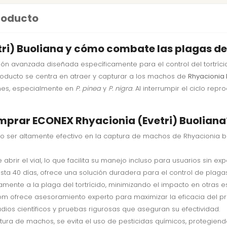
producto
ri) Buoliana y cómo combate las plagas de
ón avanzada diseñada específicamente para el control del tortríci
producto se centra en atraer y capturar a los machos de
Rhyacionia 
ones, especialmente en
P. pinea
y
P. nigra
. Al interrumpir el ciclo re
mprar ECONEX Rhyacionia (Evetri) Buoliana
 ser altamente efectivo en la captura de machos de Rhyacionia buo
 abrir el vial, lo que facilita su manejo incluso para usuarios sin exp
ta 40 días, ofrece una solución duradera para el control de plagas
mente a la plaga del tortrícido, minimizando el impacto en otras e
com ofrece asesoramiento experto para maximizar la eficacia del pr
ios científicos y pruebas rigurosas que aseguran su efectividad.
tura de machos, se evita el uso de pesticidas químicos, protegiend