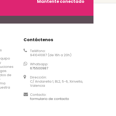
Mantente conectado
Contáctenos
os
Teléfono:
941041087 (de 16h a 20h)
equipo
y
Whatsapp:
luciones
675500987
agas.
ados de
Dirección:
e
C/ Andarella 1, BL2, 5-6, Xirivella,
xima
Valencia
uestra
Contacto:
formulario de contacto