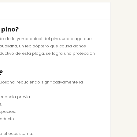
 pino?
do de la yema apical del pino, una plaga que
buoliana
, un lepidóptero que causa daños
productivo de esta plaga, se logra una protección
?
liana, reduciendo significativamente la
eriencia previa.
.
species.
oducto.
o el ecosistema.