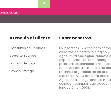
dencialidad
Atención al Cliente
Sobre nosotros
Consultas de Pedidos
En InsectosAuxiliares.com som
expertos en control biológico y
Soporte Técnico
agricultura ecológica. Nuestro 
especializado en entomología 
Formas de Pago
prácticas sostenibles ofrece so
efectivas para el manejo de pl
Envío y Entrega
Estamos orgullosos de estar d
alta en el ROPO del Ministerio d
Agricultura, asegurando la má
calidad y confiabilidad desde n
fundación en 2008.