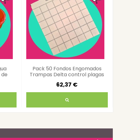
gua
Pack 50 Fondos Engomados
Base Mo
 de
Trampas Delta control plagas
de M
eficaz
62,37 €