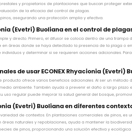
orestales y propietarios de plantaciones que buscan proteger exte
valuación de la eficacia del control de plagas.
inos, asegurando una protección amplia y efectiva.
ia (Evetri) Buoliana en el control de plaga
mple y directo. Primero, el difusor se coloca dentro de una trampa 
se en áreas donde se haya detectado la presencia de la plaga o en 
individuos y determinar si se requieren acciones adicionales. Para 
onales de usar ECONEX Rhyacionia (Evetri) 
e producto ofrece varios beneficios adicionales. Al ser un método 
l medio ambiente. También ayuda a prevenir el daño a largo plazo 
 Su uso regular puede mejorar la salud general del bosque, promo
ia (Evetri) Buoliana en diferentes context
 variedad de contextos. En plantaciones comerciales de pinos, es u
 áreas naturales y repoblaciones, ayuda a mantener la biodiversida
ecies de pinos, proporcionando una solución efectiva y ecológica 