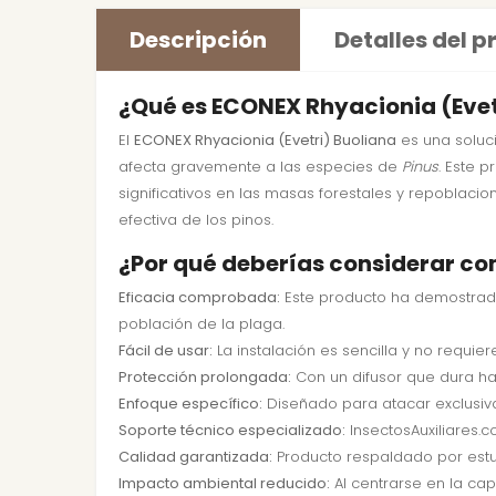
Descripción
Detalles del 
¿Qué es ECONEX Rhyacionia (Evet
El
ECONEX Rhyacionia (Evetri) Buoliana
es una soluci
afecta gravemente a las especies de
Pinus
. Este 
significativos en las masas forestales y repoblaci
efectiva de los pinos.
¿Por qué deberías considerar co
Eficacia comprobada:
Este producto ha demostrado
población de la plaga.
Fácil de usar:
La instalación es sencilla y no requiere
Protección prolongada:
Con un difusor que dura has
Enfoque específico:
Diseñado para atacar exclusiva
Soporte técnico especializado:
InsectosAuxiliares.
Calidad garantizada:
Producto respaldado por estud
Impacto ambiental reducido:
Al centrarse en la cap