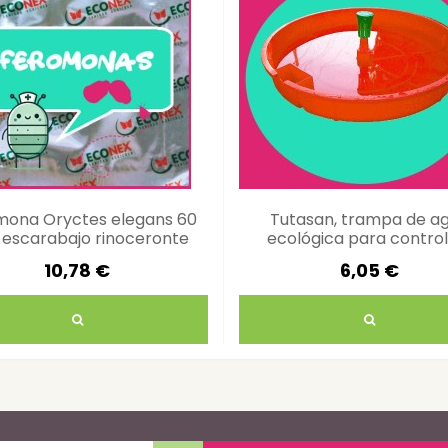
mona Oryctes elegans 60
Tutasan, trampa de a
 escarabajo rinoceronte
ecológica para control
control plagas
plagas
10,78 €
6,05 €