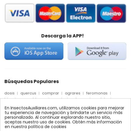
Descarga la APP!
Búsquedas Populares
dosis
quercus
comprar
agrares
feromonas
trips
mosca blanca
precio
palmera
quelato
Econex
control
amblyseius
araña roja
biologico
En InsectosAuxiliares.com, utilizamos cookies para mejorar
max
nido
encinas
alcornoques
conector
tu experiencia de navegación y brindarte un servicio más
personalizado. Al continuar explorando nuestro sitio,
xilemax
foresta
monitoreo
ynject
fertinyect
aceptas nuestro uso de cookies. Obtén más información
bioline
robles
conectores
ecologico
en nuestra política de cookies
control biologico