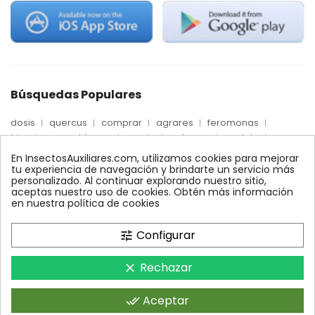
Búsquedas Populares
dosis
quercus
comprar
agrares
feromonas
trips
mosca blanca
precio
palmera
quelato
Econex
control
amblyseius
araña roja
biologico
En InsectosAuxiliares.com, utilizamos cookies para mejorar
max
nido
encinas
alcornoques
conector
tu experiencia de navegación y brindarte un servicio más
personalizado. Al continuar explorando nuestro sitio,
xilemax
foresta
monitoreo
ynject
fertinyect
aceptas nuestro uso de cookies. Obtén más información
bioline
robles
conectores
ecologico
en nuestra política de cookies
control biologico
Configurar
tune
Rechazar
clear
InsectosAuxiliares.com © 2008 - 2026. Expertos en Agricultura
Ecológica y Control Biológico.Operado por AGRARES IBERIA SL.
Aceptar
done_all