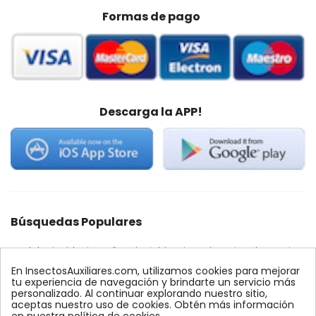
Formas de pago
Descarga la APP!
Búsquedas Populares
quelato
nido
araña roja
trips
encinas
palmera
feromonas
ynject
alcornoques
conectores
En InsectosAuxiliares.com, utilizamos cookies para mejorar
ecologico
fertinyect
monitoreo
control
Econex
tu experiencia de navegación y brindarte un servicio más
personalizado. Al continuar explorando nuestro sitio,
comprar
precio
agrares
mosca blanca
max
aceptas nuestro uso de cookies. Obtén más información
amblyseius
quercus
bioline
conector
dosis