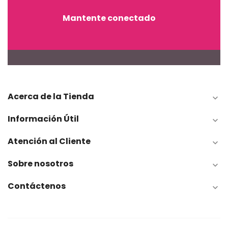
Mantente conectado
Acerca de la Tienda

Información Útil

Atención al Cliente

Sobre nosotros

Contáctenos
