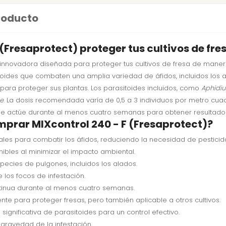
producto
Fresaprotect) proteger tus cultivos de fre
innovadora diseñada para proteger tus cultivos de fresa de manera 
sitoides que combaten una amplia variedad de áfidos, incluidos los
 para proteger sus plantas. Los parasitoides incluidos, como
Aphidiu
e
. La dosis recomendada varía de 0,5 a 3 individuos por metro cu
que actúe durante al menos cuatro semanas para obtener resultado
mprar MIXcontrol 240 - F (Fresaprotect)?
rales para combatir los áfidos, reduciendo la necesidad de pesticid
ibles al minimizar el impacto ambiental.
pecies de pulgones, incluidos los alados.
 los focos de infestación.
tinua durante al menos cuatro semanas.
e para proteger fresas, pero también aplicable a otros cultivos.
ignificativa de parasitoides para un control efectivo.
 gravedad de la infestación.