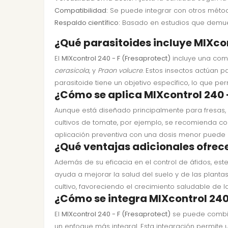
Compatibilidad:
Se puede integrar con otros métod
Respaldo científico:
Basado en estudios que demuestr
¿Qué parasitoides incluye MIXco
El
MIXcontrol 240 - F (Fresaprotect)
incluye una com
cerasicola
, y
Praon volucre
. Estos insectos actúan 
parasitoide tiene un objetivo específico, lo que p
¿Cómo se aplica MIXcontrol 240 -
Aunque está diseñado principalmente para fresas,
cultivos de tomate, por ejemplo, se recomienda colg
aplicación preventiva con una dosis menor puede ay
¿Qué ventajas adicionales ofrece
Además de su eficacia en el control de áfidos, est
ayuda a mejorar la salud del suelo y de las planta
cultivo, favoreciendo el crecimiento saludable de la
¿Cómo se integra MIXcontrol 240 
El
MIXcontrol 240 - F (Fresaprotect)
se puede combin
un enfoque más integral. Esta integración permite