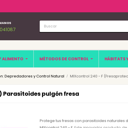
MANOS
1041087
Y ALIMENTO
MÉTODOS DE CONTROL
HÁBITATS 
n: Depredadores y Control Natural
MIXcontrol 240 - F (Fresaprotec
) Parasitoides pulgón fresa
Protege tus fresas con parasitoides naturales 
MIXcontrol 240 - F
. Este innovador producto de