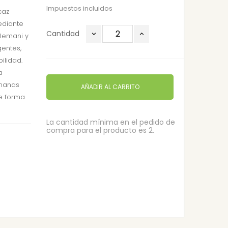
Impuestos incluidos
caz
ediante
Cantidad
lemani y
entes,
ilidad.
a
emanas
AÑADIR AL CARRITO
de forma
La cantidad mínima en el pedido de
compra para el producto es 2.