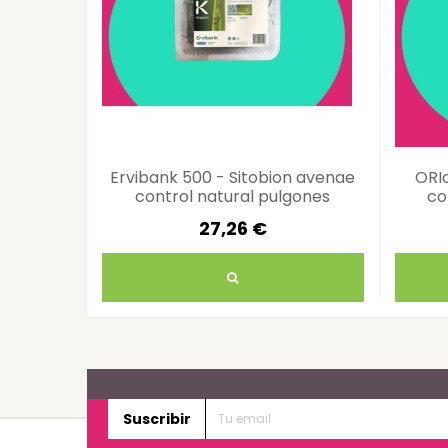
Ervibank 500 - Sitobion avenae
ORIc
control natural pulgones
co
cereales
27,26 €
Suscribir