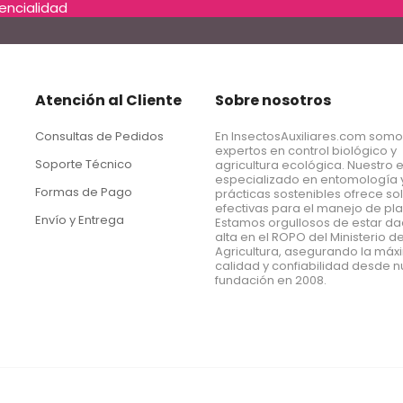
dencialidad
Atención al Cliente
Sobre nosotros
Consultas de Pedidos
En InsectosAuxiliares.com som
expertos en control biológico y
Soporte Técnico
agricultura ecológica. Nuestro 
especializado en entomología 
Formas de Pago
prácticas sostenibles ofrece so
efectivas para el manejo de pl
Envío y Entrega
Estamos orgullosos de estar d
alta en el ROPO del Ministerio d
Agricultura, asegurando la má
calidad y confiabilidad desde n
fundación en 2008.