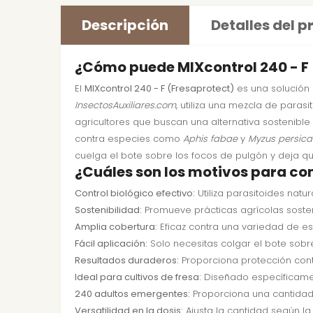
Descripción
Detalles del 
¿Cómo puede MIXcontrol 240 - F (
El
MIXcontrol 240 - F (Fresaprotect)
es una solución 
InsectosAuxiliares.com
, utiliza una mezcla de para
agricultores que buscan una alternativa sostenible
contra especies como
Aphis fabae
y
Myzus persica
cuelga el bote sobre los focos de pulgón y deja 
¿Cuáles son los motivos para co
Control biológico efectivo:
Utiliza parasitoides natu
Sostenibilidad:
Promueve prácticas agrícolas sosten
Amplia cobertura:
Eficaz contra una variedad de es
Fácil aplicación:
Solo necesitas colgar el bote sobre
Resultados duraderos:
Proporciona protección con
Ideal para cultivos de fresa:
Diseñado específicament
240 adultos emergentes:
Proporciona una cantidad s
Versatilidad en la dosis:
Ajusta la cantidad según la