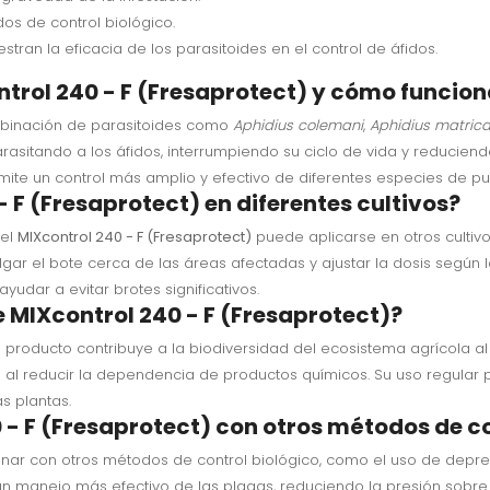
os de control biológico.
an la eficacia de los parasitoides en el control de áfidos.
ntrol 240 - F (Fresaprotect) y cómo funcio
binación de parasitoides como
Aphidius colemani
,
Aphidius matrica
parasitando a los áfidos, interrumpiendo su ciclo de vida y reducie
ermite un control más amplio y efectivo de diferentes especies de p
 F (Fresaprotect) en diferentes cultivos?
 el
MIXcontrol 240 - F (Fresaprotect)
puede aplicarse en otros cultivo
ar el bote cerca de las áreas afectadas y ajustar la dosis según la
udar a evitar brotes significativos.
 MIXcontrol 240 - F (Fresaprotect)?
e producto contribuye a la biodiversidad del ecosistema agrícola a
s al reducir la dependencia de productos químicos. Su uso regular pu
s plantas.
- F (Fresaprotect) con otros métodos de co
ar con otros métodos de control biológico, como el uso de depr
 un manejo más efectivo de las plagas, reduciendo la presión sobre