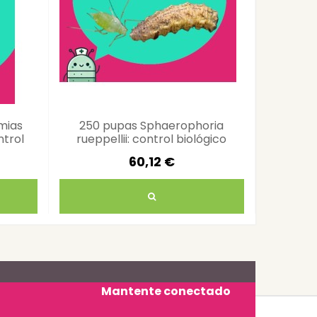
mias
250 pupas Sphaerophoria
Chryso
ntrol
rueppellii: control biológico
carnea
pulgón
60,12 €
Mantente conectado