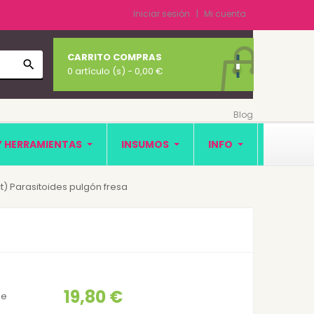
Iniciar sesión
Mi cuenta
CARRITO COMPRAS
search
0 artículo (s)
- 0,00 €
Blog
Y HERRAMIENTAS
INSUMOS
INFO
t) Parasitoides pulgón fresa
19,80 €
de