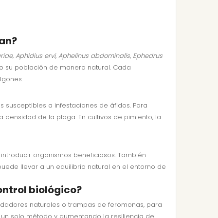
nan?
riae
,
Aphidius ervi
,
Aphelinus abdominalis
,
Ephedrus
ndo su población de manera natural. Cada
ulgones.
s susceptibles a infestaciones de áfidos. Para
 densidad de la plaga. En cultivos de pimiento, la
l introducir organismos beneficiosos. También
ede llevar a un equilibrio natural en el entorno de
ntrol biológico?
edadores naturales o trampas de feromonas, para
 un solo método y aumentando la resiliencia del