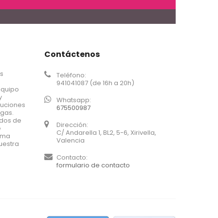
Contáctenos
os
Teléfono:
941041087 (de 16h a 20h)
equipo
y
Whatsapp:
luciones
675500987
agas.
ados de
Dirección:
e
C/ Andarella 1, BL2, 5-6, Xirivella,
xima
Valencia
uestra
Contacto:
formulario de contacto