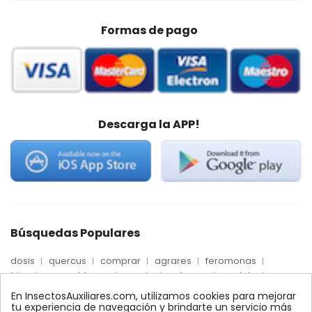
Formas de pago
Descarga la APP!
Búsquedas Populares
dosis
quercus
comprar
agrares
feromonas
trips
mosca blanca
precio
palmera
quelato
Econex
control
amblyseius
araña roja
biologico
En InsectosAuxiliares.com, utilizamos cookies para mejorar
max
nido
encinas
alcornoques
conector
tu experiencia de navegación y brindarte un servicio más