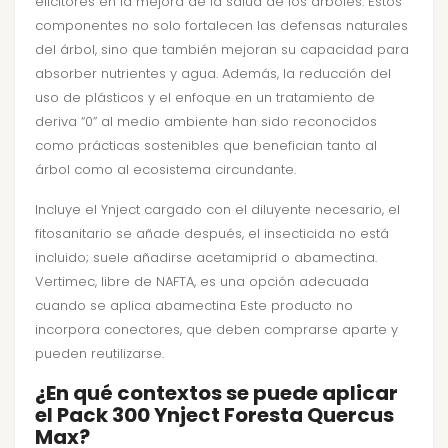
elicitores en la mejora de la salud de los árboles. Estos
componentes no solo fortalecen las defensas naturales
del árbol, sino que también mejoran su capacidad para
absorber nutrientes y agua. Además, la reducción del
uso de plásticos y el enfoque en un tratamiento de
deriva “0” al medio ambiente han sido reconocidos
como prácticas sostenibles que benefician tanto al
árbol como al ecosistema circundante.
Incluye el Ynject cargado con el diluyente necesario, el
fitosanitario se añade después, el insecticida no está
incluido; suele añadirse acetamiprid o abamectina.
Vertimec, libre de NAFTA, es una opción adecuada
cuando se aplica abamectina Este producto no
incorpora conectores, que deben comprarse aparte y
pueden reutilizarse.
¿En qué contextos se puede aplicar
el Pack 300 Ynject Foresta Quercus
Max?