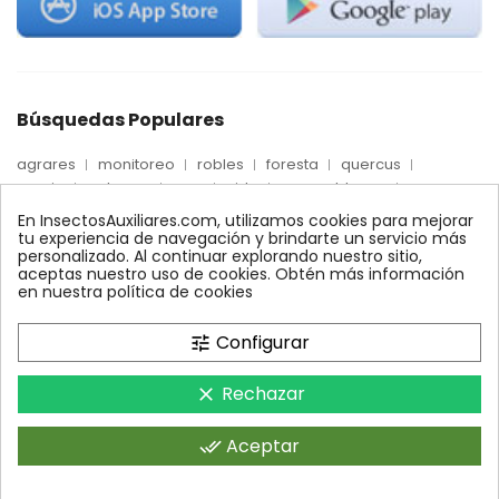
Búsquedas Populares
agrares
monitoreo
robles
foresta
quercus
precio
palmera
max
nido
mosca blanca
biologico
trips
fertinyect
Econex
dosis
En InsectosAuxiliares.com, utilizamos cookies para mejorar
alcornoques
conectores
encinas
ynject
tu experiencia de navegación y brindarte un servicio más
personalizado. Al continuar explorando nuestro sitio,
feromonas
conector
quelato
comprar
xilemax
aceptas nuestro uso de cookies. Obtén más información
control
araña roja
bioline
ecologico
en nuestra política de cookies
control biologico
amblyseius
Configurar
tune
Rechazar
clear
InsectosAuxiliares.com © 2008 - 2026. Expertos en Agricultura
Ecológica y Control Biológico.Operado por AGRARES IBERIA SL.
Aceptar
done_all
Todos los derechos reservados.